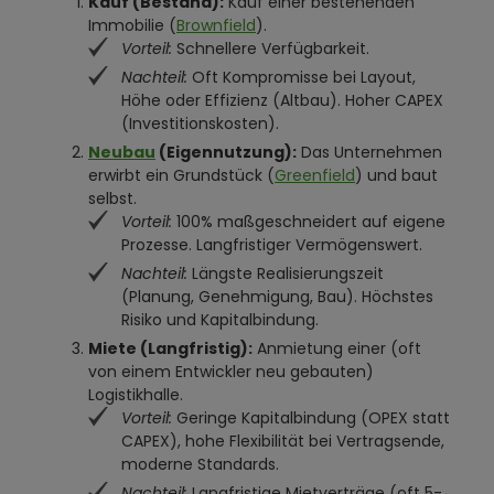
Kauf (Bestand):
Kauf einer bestehenden
Immobilie (
Brownfield
).
Vorteil:
Schnellere Verfügbarkeit.
Nachteil:
Oft Kompromisse bei Layout,
Höhe oder Effizienz (Altbau). Hoher CAPEX
(Investitionskosten).
Neubau
(Eigennutzung):
Das Unternehmen
erwirbt ein Grundstück (
Greenfield
) und baut
selbst.
Vorteil:
100% maßgeschneidert auf eigene
Prozesse. Langfristiger Vermögenswert.
Nachteil:
Längste Realisierungszeit
(Planung, Genehmigung, Bau). Höchstes
Risiko und Kapitalbindung.
Miete (Langfristig):
Anmietung einer (oft
von einem Entwickler neu gebauten)
Logistikhalle.
Vorteil:
Geringe Kapitalbindung (OPEX statt
CAPEX), hohe Flexibilität bei Vertragsende,
moderne Standards.
Nachteil:
Langfristige Mietverträge (oft 5-