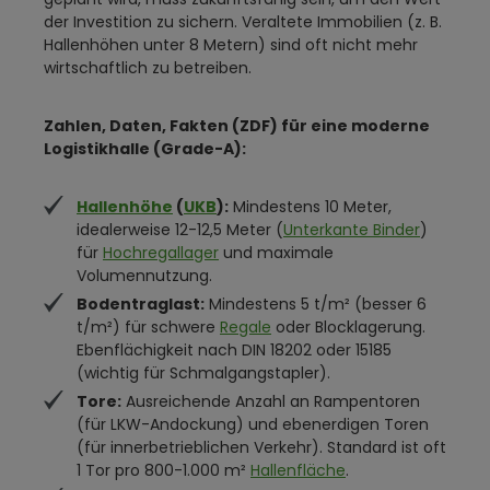
der Investition zu sichern. Veraltete Immobilien (z. B.
Hallenhöhen unter 8 Metern) sind oft nicht mehr
wirtschaftlich zu betreiben.
Zahlen, Daten, Fakten (ZDF) für eine moderne
Logistikhalle (Grade-A):
Hallenhöhe
(
UKB
):
Mindestens 10 Meter,
idealerweise 12-12,5 Meter (
Unterkante Binder
)
für
Hochregallager
und maximale
Volumennutzung.
Bodentraglast:
Mindestens 5 t/m² (besser 6
t/m²) für schwere
Regale
oder Blocklagerung.
Ebenflächigkeit nach DIN 18202 oder 15185
(wichtig für Schmalgangstapler).
Tore:
Ausreichende Anzahl an Rampentoren
(für LKW-Andockung) und ebenerdigen Toren
(für innerbetrieblichen Verkehr). Standard ist oft
1 Tor pro 800-1.000 m²
Hallenfläche
.