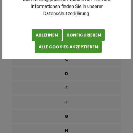
RATGEBER NAVIGATION
Informationen finden Sie in unserer
Datenschutzerklärung.
0-9
A
ABLEHNEN
KONFIGURIEREN
B
ALLE COOKIES AKZEPTIEREN
C
D
E
F
G
H