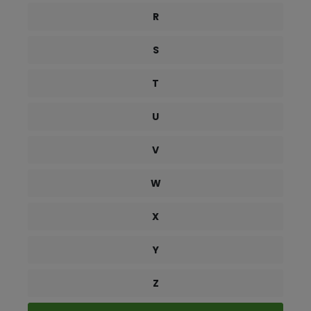
R
S
T
U
V
W
X
Y
Z