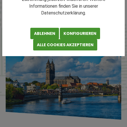
optimaler Anbindung an zentrale Wirtschaftsräume in
Informationen finden Sie in unserer
Deutschland und Osteuropa.
Datenschutzerklärung.
LAGER IN SACHSEN-ANHALT FINDEN
ABLEHNEN
KONFIGURIEREN
ALLE COOKIES AKZEPTIEREN