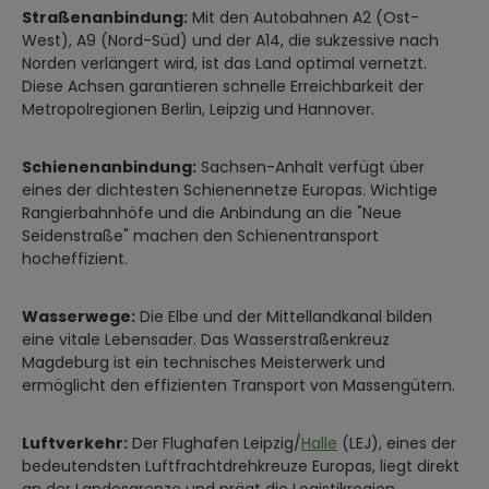
Straßenanbindung:
Mit den Autobahnen A2 (Ost-
West), A9 (Nord-Süd) und der A14, die sukzessive nach
Norden verlängert wird, ist das Land optimal vernetzt.
Diese Achsen garantieren schnelle Erreichbarkeit der
Metropolregionen Berlin, Leipzig und Hannover.
Schienenanbindung:
Sachsen-Anhalt verfügt über
eines der dichtesten Schienennetze Europas. Wichtige
Rangierbahnhöfe und die Anbindung an die "Neue
Seidenstraße" machen den Schienentransport
hocheffizient.
Wasserwege:
Die Elbe und der Mittellandkanal bilden
eine vitale Lebensader. Das Wasserstraßenkreuz
Magdeburg ist ein technisches Meisterwerk und
ermöglicht den effizienten Transport von Massengütern.
Luftverkehr:
Der Flughafen Leipzig/
Halle
(LEJ), eines der
bedeutendsten Luftfrachtdrehkreuze Europas, liegt direkt
an der Landesgrenze und prägt die Logistikregion