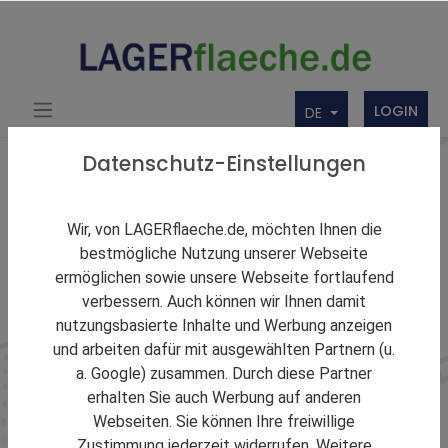
LOGIN
DE
Datenschutz-Einstellungen
Bundesland Sachsen-Anhalt
Wir, von LAGERflaeche.de, möchten Ihnen die
Lagerfläche in
bestmögliche Nutzung unserer Webseite
ermöglichen sowie unsere Webseite fortlaufend
Sachsen-Anhalt
verbessern. Auch können wir Ihnen damit
mieten
nutzungsbasierte Inhalte und Werbung anzeigen
und arbeiten dafür mit ausgewählten Partnern (u.
a. Google) zusammen. Durch diese Partner
Suchen Sie eine moderne Lagerhalle oder flexible
erhalten Sie auch Werbung auf anderen
Logistikflächen in Sachsen-Anhalt? Profitieren Sie von
Webseiten. Sie können Ihre freiwillige
erstklassiger Infrastruktur, attraktiven Mietpreisen und
Zustimmung jederzeit widerrufen. Weitere