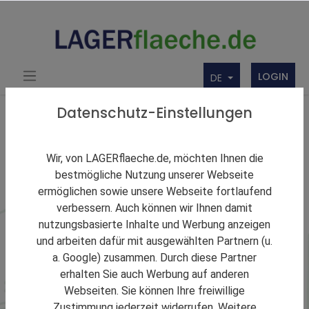
LOGIN
DE
Datenschutz-Einstellungen
Staat Spanien
Wir, von LAGERflaeche.de, möchten Ihnen die
Lagerraum in Spanien
bestmögliche Nutzung unserer Webseite
ermöglichen sowie unsere Webseite fortlaufend
verbessern. Auch können wir Ihnen damit
Lagerraum in Spanien ist besonders relevant für die
nutzungsbasierte Inhalte und Werbung anzeigen
Distribution in Südeuropa und Nordafrika.
und arbeiten dafür mit ausgewählten Partnern (u.
a. Google) zusammen. Durch diese Partner
erhalten Sie auch Werbung auf anderen
Webseiten. Sie können Ihre freiwillige
Zustimmung jederzeit widerrufen. Weitere