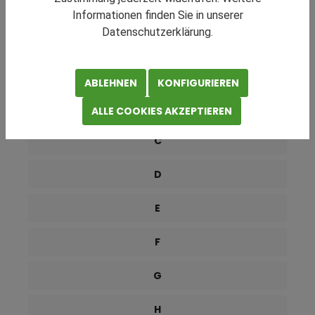
RATGEBER NAVIGATION
Informationen finden Sie in unserer
Datenschutzerklärung.
0-9
A
ABLEHNEN
KONFIGURIEREN
B
ALLE COOKIES AKZEPTIEREN
C
D
E
F
G
H