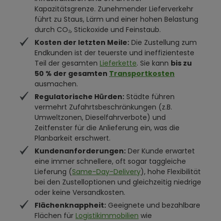
Kapazitätsgrenze. Zunehmender Lieferverkehr
führt zu Staus, Lärm und einer hohen Belastung
durch CO₂, Stickoxide und Feinstaub.
Kosten der letzten Meile:
Die Zustellung zum
Endkunden ist der teuerste und ineffizienteste
Teil der gesamten
Lieferkette
. Sie kann
bis zu
50 % der gesamten
Transportkosten
ausmachen.
Regulatorische Hürden:
Städte führen
vermehrt Zufahrtsbeschränkungen (z.B.
Umweltzonen, Dieselfahrverbote) und
Zeitfenster für die Anlieferung ein, was die
Planbarkeit erschwert.
Kundenanforderungen:
Der Kunde erwartet
eine immer schnellere, oft sogar taggleiche
Lieferung (
Same-Day-Delivery
), hohe Flexibilität
bei den Zustelloptionen und gleichzeitig niedrige
oder keine Versandkosten.
Flächenknappheit:
Geeignete und bezahlbare
Flächen für
Logistikimmobilien
wie