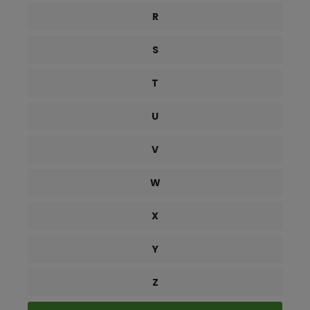
R
S
T
U
V
W
X
Y
Z