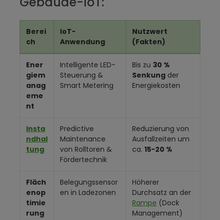
Gebäude-IoT:
Berei
IoT-
Nutzwert
ch
Anwendung
(Fakten)
Ener
Intelligente LED-
Bis zu
30 %
giem
Steuerung &
Senkung
der
anag
Smart Metering
Energiekosten
eme
nt
Insta
Predictive
Reduzierung von
ndhal
Maintenance
Ausfallzeiten um
tung
von Rolltoren &
ca.
15-20 %
Fördertechnik
Fläch
Belegungssensor
Höherer
enop
en in Ladezonen
Durchsatz an der
timie
Rampe
(Dock
rung
Management)