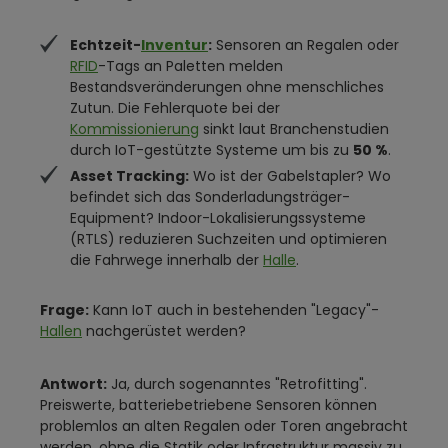
Echtzeit-
Inventur
:
Sensoren an Regalen oder
RFID
-Tags an Paletten melden
Bestandsveränderungen ohne menschliches
Zutun. Die Fehlerquote bei der
Kommissionierung
sinkt laut Branchenstudien
durch IoT-gestützte Systeme um bis zu
50 %
.
Asset Tracking:
Wo ist der Gabelstapler? Wo
befindet sich das Sonderladungsträger-
Equipment? Indoor-Lokalisierungssysteme
(RTLS) reduzieren Suchzeiten und optimieren
die Fahrwege innerhalb der
Halle
.
Frage:
Kann IoT auch in bestehenden "Legacy"-
Hallen
nachgerüstet werden?
Antwort:
Ja, durch sogenanntes "Retrofitting".
Preiswerte, batteriebetriebene Sensoren können
problemlos an alten Regalen oder Toren angebracht
werden, ohne die Statik oder Infrastruktur massiv zu