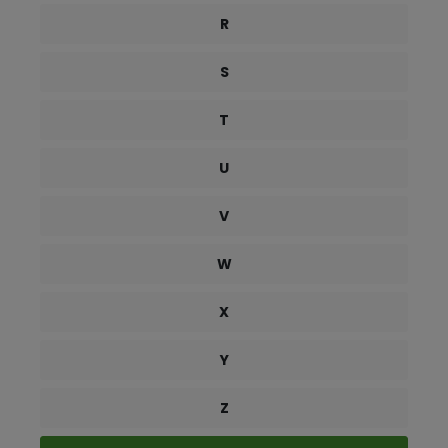
R
S
T
U
V
W
X
Y
Z