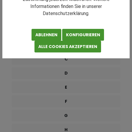
RATGEBER NAVIGATION
Informationen finden Sie in unserer
Datenschutzerklärung.
0-9
A
ABLEHNEN
KONFIGURIEREN
B
ALLE COOKIES AKZEPTIEREN
C
D
E
F
G
H