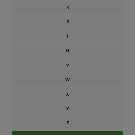
R
S
T
U
V
W
X
Y
Z