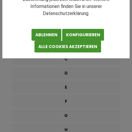
RATGEBER NAVIGATION
Informationen finden Sie in unserer
Datenschutzerklärung.
0-9
A
ABLEHNEN
KONFIGURIEREN
B
ALLE COOKIES AKZEPTIEREN
C
D
E
F
G
H