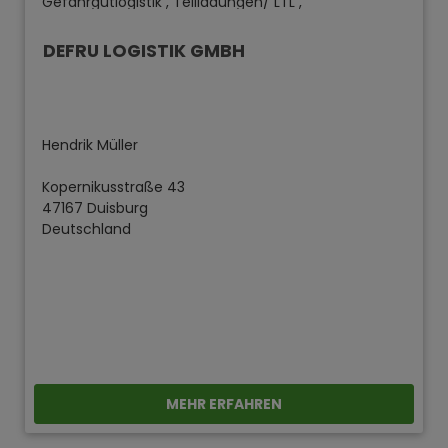
Gefahrgutlogistik , Teilladungen/ LTL ,
Generalunternehmer , Tiefkühllogistik ,
Getränkelogistik
DEFRU LOGISTIK GMBH
Hendrik Müller
Kopernikusstraße 43
47167 Duisburg
Deutschland
MEHR ERFAHREN