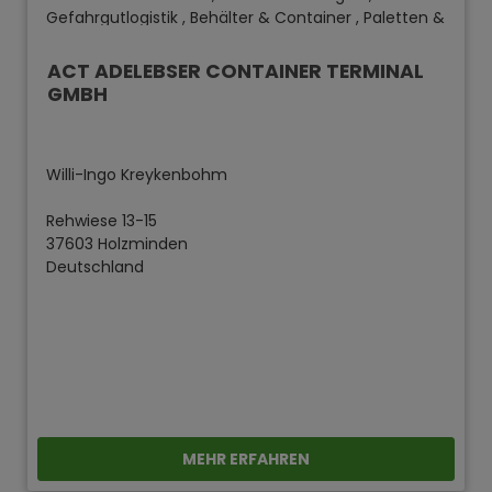
Gefahrgutlogistik , Behälter & Container , Paletten &
Palettiertechnik , Gabelstapler , Logistikmanagement
und Logistikstrategie , Lagerhallenvorrichtungen
ACT ADELEBSER CONTAINER TERMINAL
GMBH
Willi-Ingo Kreykenbohm
Rehwiese 13-15
37603 Holzminden
Deutschland
MEHR ERFAHREN