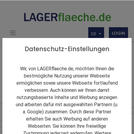
LOGIN
DE
Datenschutz-Einstellungen
Stadt in Hessen
Wir, von LAGERflaeche.de, möchten Ihnen die
Lagerraum in
bestmögliche Nutzung unserer Webseite
ermöglichen sowie unsere Webseite fortlaufend
Frankfurt am Main
verbessern. Auch können wir Ihnen damit
mieten
nutzungsbasierte Inhalte und Werbung anzeigen
und arbeiten dafür mit ausgewählten Partnern (u.
a. Google) zusammen. Durch diese Partner
Suchen Sie die ideale Lagerhalle oder maßgeschneiderte
erhalten Sie auch Werbung auf anderen
Logistikflächen im Herzen der europäischen
Webseiten. Sie können Ihre freiwillige
Transportwirtschaft? Profitieren Sie von erstklassig
Zustimmung jederzeit widerrufen. Weitere