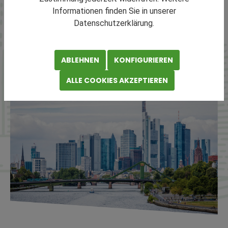
angebundenen Immobilien direkt in der Metropolregion
Informationen finden Sie in unserer
Frankfurt.
Datenschutzerklärung.
LAGERUNG FRANKFURT AM MAIN FINDEN
ABLEHNEN
KONFIGURIEREN
ALLE COOKIES AKZEPTIEREN