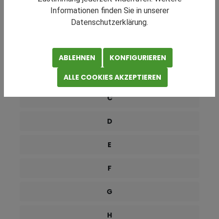
RATGEBER NAVIGATION
Informationen finden Sie in unserer
Datenschutzerklärung.
0-9
A
ABLEHNEN
KONFIGURIEREN
B
ALLE COOKIES AKZEPTIEREN
C
D
E
F
G
H