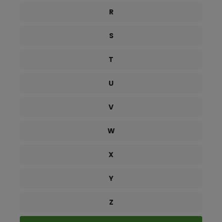
R
S
T
U
V
W
X
Y
Z