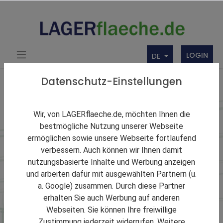
LOGIN
DE
Datenschutz-Einstellungen
Lagerbranchen
Wir, von LAGERflaeche.de, möchten Ihnen die
Hightechlogistik
bestmögliche Nutzung unserer Webseite
ermöglichen sowie unsere Webseite fortlaufend
verbessern. Auch können wir Ihnen damit
Hier bekommen Sie direkt einen Überblick von nützlichen
nutzungsbasierte Inhalte und Werbung anzeigen
Hightechlogistikern mit deren Angeboten der Lagerung.
und arbeiten dafür mit ausgewählten Partnern (u.
Zusätzliche Angaben zu den Dienstleistungen des
Kontraktlogistikers, wie z.B. Transporte usw., bekommen
a. Google) zusammen. Durch diese Partner
Sie über eine Verknüpfung des Exposés mit deren
erhalten Sie auch Werbung auf anderen
Firmenbörseneintrag.
Webseiten. Sie können Ihre freiwillige
Zustimmung jederzeit widerrufen. Weitere