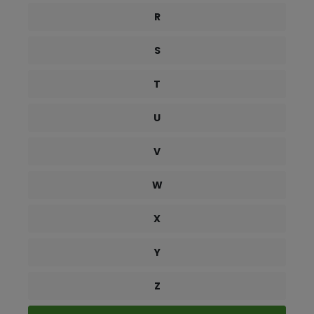
R
S
T
U
V
W
X
Y
Z