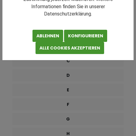
RATGEBER NAVIGATION
Informationen finden Sie in unserer
Datenschutzerklärung.
0-9
A
ABLEHNEN
KONFIGURIEREN
B
ALLE COOKIES AKZEPTIEREN
C
D
E
F
G
H