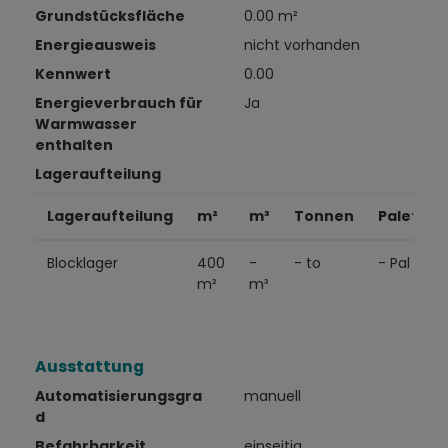
Grundstücksfläche
0.00 m²
Energieausweis
nicht vorhanden
Kennwert
0.00
Energieverbrauch für
Ja
Warmwasser
enthalten
Lageraufteilung
Lageraufteilung
m²
m³
Tonnen
Paletten
Blocklager
400
-
- to
- Pal
m²
m³
Ausstattung
Automatisierungsgra
manuell
d
Befahrbarkeit
einseitig