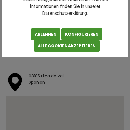
Informationen finden Sie in unserer
KONTRAKTLOGISTIK
Datenschutzerklärung.
Teilen
Drucken
Kontraktlogistikfläche
ABLEHNEN
KONFIGURIEREN
in Barcelona
ALLE COOKIES AKZEPTIEREN
08185 Llica de Vall
Spanien