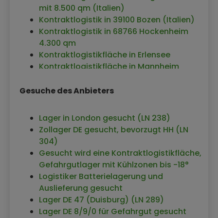
mit 8.500 qm (Italien)
Kontraktlogistik in 39100 Bozen (Italien)
Kontraktlogistik in 68766 Hockenheim
4.300 qm
Kontraktlogistikfläche in Erlensee
Kontraktlogistikfläche in Mannheim
Kontraktlogistikfläche in Ladbergen
Kontraktlogistik Braunschweig
Gesuche des Anbieters
Kontraktlogistik in Eching
Kontraktlogistik Ansbach
Lager in London gesucht (LN 238)
Kontraktlogistikfläche Sottrum
Zollager DE gesucht, bevorzugt HH (LN
Kontraktlogistikfläche in Berlin
304)
Kontraktlogistikfläche in Antwerpen
Gesucht wird eine Kontraktlogistikfläche,
(Belgien)
Gefahrgutlager mit Kühlzonen bis -18°
Kontraktlogistik in 38121 Spini di Gardolo
Logistiker Batterielagerung und
(Italien)
Auslieferung gesucht
Kontraktlogistikfläche in Leverkusen
Lager DE 47 (Duisburg) (LN 289)
Kontraktlogistik in 84437 Reichertsheim
Lager DE 8/9/0 für Gefahrgut gesucht