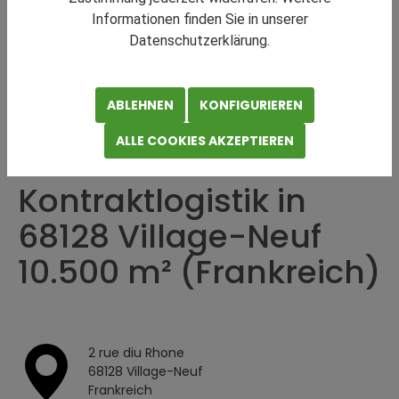
Informationen finden Sie in unserer
Datenschutzerklärung.
ABLEHNEN
KONFIGURIEREN
KONTRAKTLOGISTIK
Teilen
Drucken
ALLE COOKIES AKZEPTIEREN
Kontraktlogistik in
68128 Village-Neuf
10.500 m² (Frankreich)
2 rue diu Rhone
68128 Village-Neuf
Frankreich