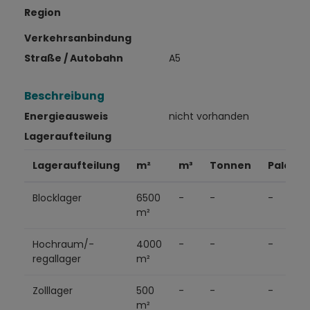
Region
Verkehrsanbindung
Straße / Autobahn
A5
Beschreibung
Energieausweis
nicht vorhanden
Lageraufteilung
Lageraufteilung
m²
m³
Tonnen
Palette
Blocklager
6500
-
-
-
m²
Hochraum/-
4000
-
-
-
regallager
m²
Zolllager
500
-
-
-
m²