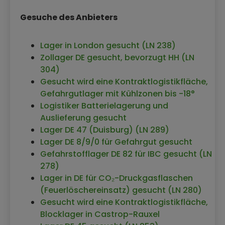
Kontraktlogistikfläche in Ladbergen
Kontraktlogistik Braunschweig
Gesuche des Anbieters
Kontraktlogistik in Eching
Kontraktlogistik Ansbach
Lager in London gesucht (LN 238)
Kontraktlogistikfläche Sottrum
Zollager DE gesucht, bevorzugt HH (LN
Kontraktlogistikfläche in Berlin
304)
Kontraktlogistikfläche in Antwerpen
Gesucht wird eine Kontraktlogistikfläche,
(Belgien)
Gefahrgutlager mit Kühlzonen bis -18°
Kontraktlogistik in 38121 Spini di Gardolo
Logistiker Batterielagerung und
(Italien)
Auslieferung gesucht
Kontraktlogistikfläche in Leverkusen
Lager DE 47 (Duisburg) (LN 289)
Kontraktlogistik in 84437 Reichertsheim
Lager DE 8/9/0 für Gefahrgut gesucht
mit 14.000 qm
Gefahrstofflager DE 82 für IBC gesucht (LN
Kontraktlogistik in Kabelsketal
278)
Kontraktlogistikfläche in Kronau
Lager in DE für CO₂-Druckgasflaschen
Kontraktlogistikfläche in Neumünster
(Feuerlöschereinsatz) gesucht (LN 280)
Kontraktlogistik in Remscheid
Gesucht wird eine Kontraktlogistikfläche,
Kontraktlogistik in Leingarten
Blocklager in Castrop-Rauxel
Kontraktlogistik in 91154 Roth Freilager mit