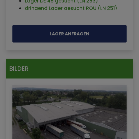
Lager DE 45 gesucht (LN 253)
32.000 qm
dringend Lager gesucht ROU (LN 251)
Kontraktlogistikfläche in Altlandsberg bei
Lager Berlin / Brandenburg gesucht (LN
Berlin
263)
Kontraktlogistik Möglingen
Lager Raum DE 66 gesucht
LAGER ANFRAGEN
Kontraktlogistikfläche Bremen
Lagerfläche DE 47 gesucht
Kontraktlogistik, Logistikflächen,
Logistikpartner Nähe DE 60 gesucht
Lagerflächen 4.000 m² in Osterrönfeld
(Projekt E-Ladesäulen)
Kontraktlogistik in 29122 Piacenza (Italien)
LN 237
Kontraktlogistikfläche in Düsseldorf
BILDER
Gefahrstofflager DE 06 (max. 250 km
Kontraktlogistik in Ljubljana
Umkreis) gesucht (LN 281)
Kontraktlogistik Bukarest
Lager DE 65 gesucht (LN 305)
Kontraktlogistik Haiterbach
Fulfillment Partner (Crossdocklager) DE
Kontraktlogistik Budapest
gesucht (LN 283)
Kontraktlogistikfläche in Thaleischweiler-
Lager DE 47 (LN 259)
Fröschen
Lager und Distribution neuer Lithium-
Kontraktlogistikfläche in Karlsruhe
Energiespeichersysteme gesucht (LN 343)
Kontraktlogistik in Elterlein
Lager Mitte DE für Kühl- und Trockenware
Kontraktlogistik Senec/Bratislava
gesucht