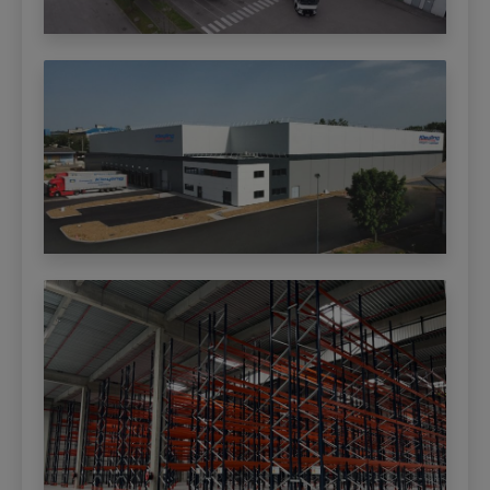
Kontraktlogistik Köln
Logistikdienstleister DE 51 gesucht
Kontraktlogistikfläche in Gelsenkirchen
Gefahrgutlager DE 48 gesucht
Kontraktlogistikfläche in Arcen
Blocklagerfläche DE 24 gesucht
(Niederlande)
Lager DE 02 gesucht
Kontraktlogistik in 35127 Camin - Padova
Gefahrstofflager (Kl. 2) in NRW gesucht
(Italien)
(LN 279)
Kontraktlogistikfläche Durmersheim
Gefahrgutlager mit Temperaturkontrolle
Kontraktlogistikfläche in Rotterdam
DE 20 gesucht (LN 256)
(Niederlande)
Gesucht wird eine Kontraktlogistikfläche,
Kontraktlogistik in 50169 Kerpen
Außenlager in Greiz
Kontraktlogistikfläche Rülzheim
Kühl- und Trockenlager Hamburg / Bremen
Kontraktlogistikfläche in Ennigerloh
gesucht (LN 265)
Kontraktlogistik in 68600 Algolsheim
kurzfristig Lager für Butteröl nähe Berlin
15.000 m² (Frankreich)
gesucht
Kontraktlogistikfläche Papenburg
Lagerdienstleister für Fulfillment-Center in
Kontraktlogistik in 68128 Village-Neuf
DE 39 gesucht
10.500 m² (Frankreich)
Lager gesucht DE 40 / 50 (LN 282)
Kontraktlogistikfläche in Düsseldorf
Lager nähe CH gesucht (LN 252)
Kontraktlogistik in 31039 RIESE PIO X
Lager für IMDG-Klasse 9 Ware (Batterien)