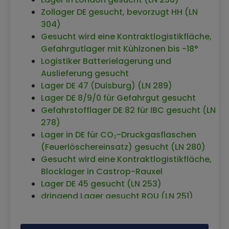
Kontraktlogistikfläche Sottrum
Zollager DE gesucht, bevorzugt HH (LN
Kontraktlogistikfläche in Berlin
304)
Kontraktlogistikfläche in Antwerpen
Gesucht wird eine Kontraktlogistikfläche,
(Belgien)
Gefahrgutlager mit Kühlzonen bis -18°
Kontraktlogistik in 38121 Spini di Gardolo
Logistiker Batterielagerung und
(Italien)
Auslieferung gesucht
Kontraktlogistikfläche in Leverkusen
Lager DE 47 (Duisburg) (LN 289)
Kontraktlogistik in 84437 Reichertsheim
Lager DE 8/9/0 für Gefahrgut gesucht
mit 14.000 qm
Gefahrstofflager DE 82 für IBC gesucht (LN
Kontraktlogistik in Kabelsketal
278)
Kontraktlogistikfläche in Kronau
Lager in DE für CO₂-Druckgasflaschen
Kontraktlogistikfläche in Neumünster
(Feuerlöschereinsatz) gesucht (LN 280)
Kontraktlogistik in Remscheid
Gesucht wird eine Kontraktlogistikfläche,
Kontraktlogistik in Leingarten
Blocklager in Castrop-Rauxel
Kontraktlogistik in 91154 Roth Freilager mit
Lager DE 45 gesucht (LN 253)
32.000 qm
dringend Lager gesucht ROU (LN 251)
Kontraktlogistikfläche in Altlandsberg bei
Lager Berlin / Brandenburg gesucht (LN
Berlin
263)
Kontraktlogistik Möglingen