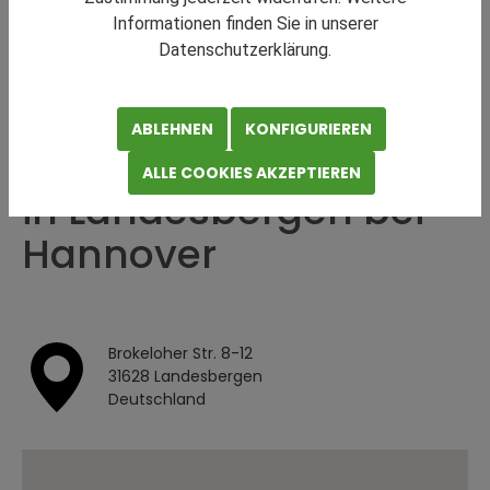
Informationen finden Sie in unserer
Datenschutzerklärung.
KONTRAKTLOGISTIK
Teilen
Drucken
ABLEHNEN
KONFIGURIEREN
Kontraktlogistikfläche
ALLE COOKIES AKZEPTIEREN
in Landesbergen bei
Hannover
Brokeloher Str. 8-12
31628 Landesbergen
Deutschland