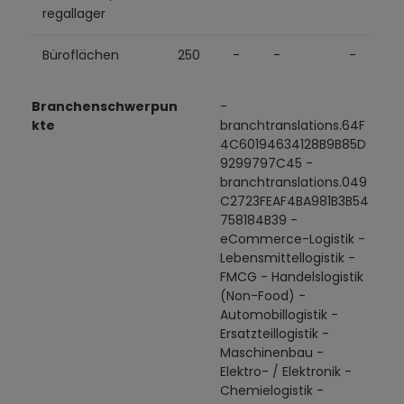
regallager
Büroflächen
250
-
-
-
Branchenschwerpun
-
kte
branchtranslations.64F
4C60194634128B9B85D
9299797C45 -
branchtranslations.049
C2723FEAF4BA981B3B54
758184B39 -
eCommerce-Logistik -
Lebensmittellogistik -
FMCG - Handelslogistik
(Non-Food) -
Automobillogistik -
Ersatzteillogistik -
Maschinenbau -
Elektro- / Elektronik -
Chemielogistik -