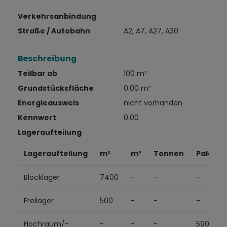
Verkehrsanbindung
Straße / Autobahn
A2, A7, A27, A30
Beschreibung
Teilbar ab
100 m²
Grundstücksfläche
0.00 m²
Energieausweis
nicht vorhanden
Kennwert
0.00
Lageraufteilung
Lageraufteilung
m²
m³
Tonnen
Palette
Blocklager
7400
-
-
-
Freilager
500
-
-
-
Hochraum/-
-
-
-
5900