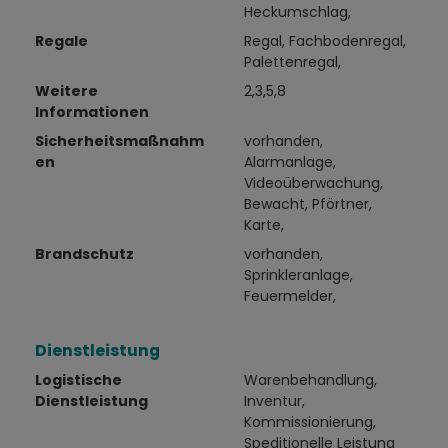
Heckumschlag,
Regale
Regal, Fachbodenregal,
Palettenregal,
Weitere
2,3,5,8
Informationen
Sicherheitsmaßnahm
vorhanden,
en
Alarmanlage,
Videoüberwachung,
Bewacht, Pförtner,
Karte,
Brandschutz
vorhanden,
Sprinkleranlage,
Feuermelder,
Dienstleistung
Logistische
Warenbehandlung,
Dienstleistung
Inventur,
Kommissionierung,
Speditionelle Leistung