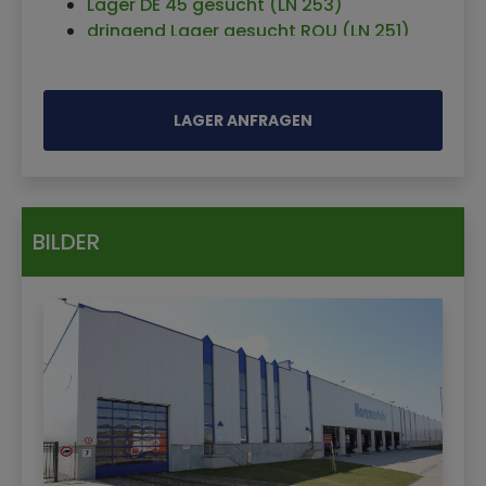
Lager DE 45 gesucht (LN 253)
32.000 qm
dringend Lager gesucht ROU (LN 251)
Kontraktlogistikfläche in Altlandsberg bei
Lager Berlin / Brandenburg gesucht (LN
Berlin
263)
Kontraktlogistik Möglingen
Lager Raum DE 66 gesucht
LAGER ANFRAGEN
Kontraktlogistikfläche Bremen
Lagerfläche DE 47 gesucht
Kontraktlogistik, Logistikflächen,
Logistikpartner Nähe DE 60 gesucht
Lagerflächen 4.000 m² in Osterrönfeld
(Projekt E-Ladesäulen)
Kontraktlogistik in 29122 Piacenza (Italien)
LN 237
Kontraktlogistikfläche in Düsseldorf
BILDER
Gefahrstofflager DE 06 (max. 250 km
Kontraktlogistik in Ljubljana
Umkreis) gesucht (LN 281)
Kontraktlogistik Bukarest
Lager DE 65 gesucht (LN 305)
Kontraktlogistik Haiterbach
Fulfillment Partner (Crossdocklager) DE
Kontraktlogistik Budapest
gesucht (LN 283)
Kontraktlogistikfläche in Thaleischweiler-
Lager DE 47 (LN 259)
Fröschen
Lager und Distribution neuer Lithium-
Kontraktlogistikfläche in Karlsruhe
Energiespeichersysteme gesucht (LN 343)
Kontraktlogistik in Elterlein
Lager Mitte DE für Kühl- und Trockenware
Kontraktlogistik Senec/Bratislava
gesucht