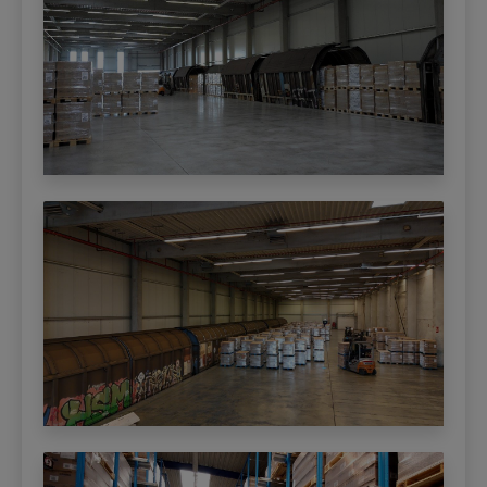
(Italien)
DE 47 (LN 284)
Kontraktlogistikfläche in Neuss
Kontraktlogistikfläche Roermond
(Niederlande)
Kontraktlogistikfläche in Hamburg
Kontraktlogistik in 33070 Budoia (Italien)
Kontraktlogistik in Venray (Niederlande)
Kontraktlogistik in Güstrow
Kontraktlogistik in 33052 Cervignano del
Friuli (Italien)
Kontraktlogistik in 29016 Cortemaggiore
mit 5500 qm (Italien)
Kontraktlogistik in 24539 Neumünster
2300 qm
Kontraktlogistik in 33028 Tolmezzo (UD)
(Italien)
Lagerfläche mit und ohne Bewirtschaftung
in Ratingen frei
Kontraktlogistikfläche in Dresden