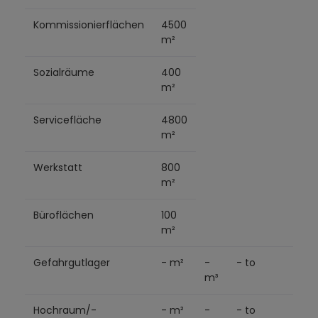
Kommissionierflächen
4500
m²
Sozialräume
400
m²
Servicefläche
4800
m²
Werkstatt
800
m²
Büroflächen
100
m²
Gefahrgutlager
- m²
-
- to
1600
m³
Hochraum/-
- m²
-
- to
1600