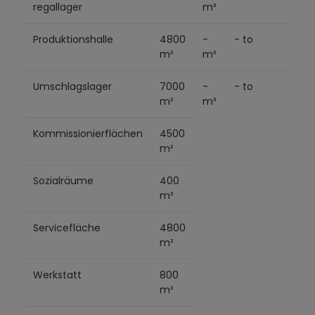
regallager
m³
Produktionshalle
4800
-
- to
- Pa
m²
m³
Umschlagslager
7000
-
- to
- Pa
m²
m³
Kommissionierflächen
4500
m²
Sozialräume
400
m²
Servicefläche
4800
m²
Werkstatt
800
m²