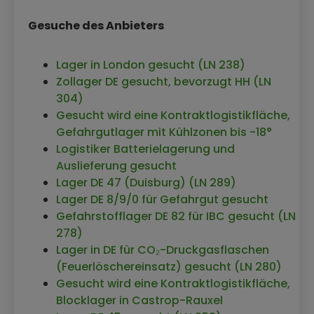
Kontraktlogistikfläche in Ladbergen
Kontraktlogistik Braunschweig
Gesuche des Anbieters
Kontraktlogistik in Eching
Kontraktlogistik Ansbach
Lager in London gesucht (LN 238)
Kontraktlogistikfläche Sottrum
Zollager DE gesucht, bevorzugt HH (LN
Kontraktlogistikfläche in Berlin
304)
Kontraktlogistikfläche in Antwerpen
Gesucht wird eine Kontraktlogistikfläche,
(Belgien)
Gefahrgutlager mit Kühlzonen bis -18°
Kontraktlogistik in 38121 Spini di Gardolo
Logistiker Batterielagerung und
(Italien)
Auslieferung gesucht
Kontraktlogistikfläche in Leverkusen
Lager DE 47 (Duisburg) (LN 289)
Kontraktlogistik in 84437 Reichertsheim
Lager DE 8/9/0 für Gefahrgut gesucht
mit 14.000 qm
Gefahrstofflager DE 82 für IBC gesucht (LN
Kontraktlogistik in Kabelsketal
278)
Kontraktlogistikfläche in Kronau
Lager in DE für CO₂-Druckgasflaschen
Kontraktlogistikfläche in Neumünster
(Feuerlöschereinsatz) gesucht (LN 280)
Kontraktlogistik in Remscheid
Gesucht wird eine Kontraktlogistikfläche,
Kontraktlogistik in Leingarten
Blocklager in Castrop-Rauxel
Kontraktlogistik in 91154 Roth Freilager mit