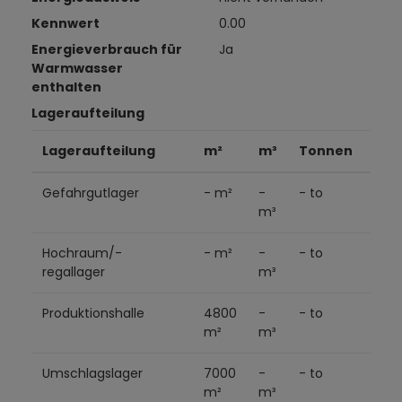
Kennwert
0.00
Energieverbrauch für
Ja
Warmwasser
enthalten
Lageraufteilung
Lageraufteilung
m²
m³
Tonnen
Pal
Gefahrgutlager
- m²
-
- to
1600
m³
Hochraum/-
- m²
-
- to
1600
regallager
m³
Produktionshalle
4800
-
- to
- Pa
m²
m³
Umschlagslager
7000
-
- to
- Pa
m²
m³