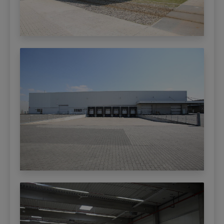
Kontraktlogistik Köln
Logistikdienstleister DE 51 gesucht
Kontraktlogistikfläche in Gelsenkirchen
Gefahrgutlager DE 48 gesucht
Kontraktlogistikfläche in Arcen
Blocklagerfläche DE 24 gesucht
(Niederlande)
Lager DE 02 gesucht
Kontraktlogistik in 35127 Camin - Padova
Gefahrstofflager (Kl. 2) in NRW gesucht
(Italien)
(LN 279)
Kontraktlogistikfläche Durmersheim
Gefahrgutlager mit Temperaturkontrolle
Kontraktlogistikfläche in Rotterdam
DE 20 gesucht (LN 256)
(Niederlande)
Gesucht wird eine Kontraktlogistikfläche,
Kontraktlogistik in 50169 Kerpen
Außenlager in Greiz
Kontraktlogistikfläche Rülzheim
Kühl- und Trockenlager Hamburg / Bremen
Kontraktlogistikfläche in Ennigerloh
gesucht (LN 265)
Kontraktlogistik in 68600 Algolsheim
kurzfristig Lager für Butteröl nähe Berlin
15.000 m² (Frankreich)
gesucht
Kontraktlogistikfläche Papenburg
Lagerdienstleister für Fulfillment-Center in
Kontraktlogistik in 68128 Village-Neuf
DE 39 gesucht
10.500 m² (Frankreich)
Lager gesucht DE 40 / 50 (LN 282)
Kontraktlogistikfläche in Düsseldorf
Lager nähe CH gesucht (LN 252)
Kontraktlogistik in 31039 RIESE PIO X
Lager für IMDG-Klasse 9 Ware (Batterien)