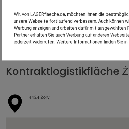
SPEDITION REINSCH
RHENUS LOGISTICS
Wir, von LAGERflaeche.de, möchten Ihnen die bestmögli
SCHOMBURG GMBH
unsere Webseite fortlaufend verbessern. Auch können wi
SM LOGISTIC
Werbung anzeigen und arbeiten dafür mit ausgewählten P
Partner erhalten Sie auch Werbung auf anderen Webseiten
jederzeit widerrufen. Weitere Informationen finden Sie i
KOOPERATIONEN
REFEREN
KONTRAKTLOGISTIK
Kontraktlogistikfläche 
4424 Żory