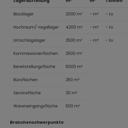
Lageraufteilung
m²
m³
Tonnen
Blocklager
2000 m²
- m³
- to
Hochraum/-regallager
4200 m²
- m³
- to
Umschlagslager
2500 m²
- m³
- to
Kommissionierflächen
2500 m²
Bereitstellungsfläche
6000 m²
Büroflächen
250 m²
Servicefläche
30 m²
Wareneingangsfläche
500 m²
Branchenschwerpunkte