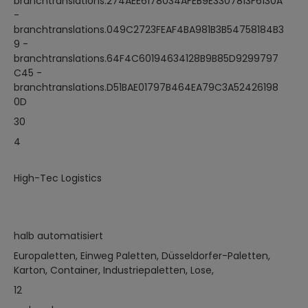
branchtranslations.274AEE6178034AFEB9E3307813F6130A
-
branchtranslations.049C2723FEAF4BA981B3B54758184B3
9 -
branchtranslations.64F4C60194634128B9B85D9299797
C45 -
branchtranslations.D51BAE01797B464EA79C3A52426198
0D
30
4
High-Tec Logistics
halb automatisiert
Europaletten, Einweg Paletten, Düsseldorfer-Paletten,
Karton, Container, Industriepaletten, Lose,
12