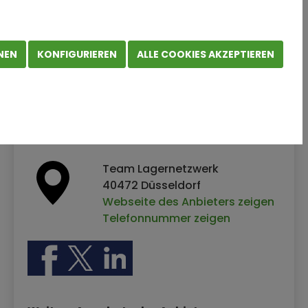
NEN
KONFIGURIEREN
ALLE COOKIES AKZEPTIEREN
LogCoop Lagernetzwerk GmbH & Co. KG
Team Lagernetzwerk
40472 Düsseldorf
Webseite des Anbieters zeigen
Telefonnummer zeigen