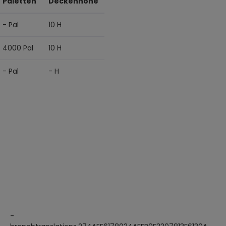
Paletten
Deckenhöhe
- Pal
10 H
4000 Pal
10 H
- Pal
- H
-