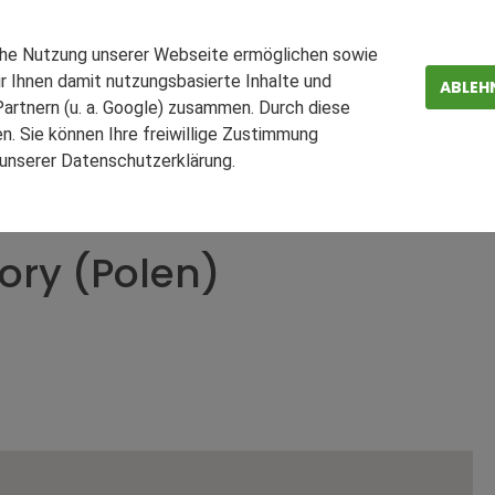
che Nutzung unserer Webseite ermöglichen sowie
r Ihnen damit nutzungsbasierte Inhalte und
ABLEH
artnern (u. a. Google) zusammen. Durch diese
. Sie können Ihre freiwillige Zustimmung
n unserer Datenschutzerklärung.
ZEN
FAQ
Teilen
Drucken
Żory (Polen)