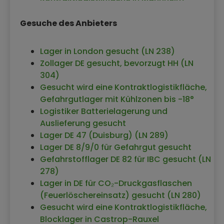
Kontraktlogistikfläche in Ladbergen
Kontraktlogistik Braunschweig
Gesuche des Anbieters
Kontraktlogistik in Eching
Kontraktlogistik Ansbach
Lager in London gesucht (LN 238)
Kontraktlogistikfläche Sottrum
Zollager DE gesucht, bevorzugt HH (LN
Kontraktlogistikfläche in Berlin
304)
Kontraktlogistikfläche in Antwerpen
Gesucht wird eine Kontraktlogistikfläche,
(Belgien)
Gefahrgutlager mit Kühlzonen bis -18°
Kontraktlogistik in 38121 Spini di Gardolo
Logistiker Batterielagerung und
(Italien)
Auslieferung gesucht
Kontraktlogistikfläche in Leverkusen
Lager DE 47 (Duisburg) (LN 289)
Kontraktlogistik in 84437 Reichertsheim
Lager DE 8/9/0 für Gefahrgut gesucht
mit 14.000 qm
Gefahrstofflager DE 82 für IBC gesucht (LN
Kontraktlogistik in Kabelsketal
278)
Kontraktlogistikfläche in Kronau
Lager in DE für CO₂-Druckgasflaschen
Kontraktlogistikfläche in Neumünster
(Feuerlöschereinsatz) gesucht (LN 280)
Kontraktlogistik in Remscheid
Gesucht wird eine Kontraktlogistikfläche,
Kontraktlogistik in Leingarten
Blocklager in Castrop-Rauxel