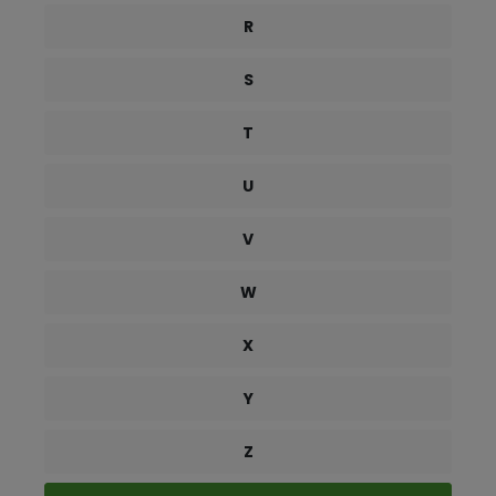
R
S
T
U
V
W
X
Y
Z