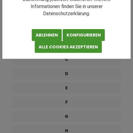
RATGEBER NAVIGATION
Informationen finden Sie in unserer
Datenschutzerklärung.
0-9
A
ABLEHNEN
KONFIGURIEREN
B
ALLE COOKIES AKZEPTIEREN
C
D
E
F
G
H