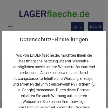
LOGIN
DE
Datenschutz-Einstellungen
Lagerbranchen
Wir, von LAGERflaeche.de, möchten Ihnen die
Gefahrgutlogistik
bestmögliche Nutzung unserer Webseite
ermöglichen sowie unsere Webseite fortlaufend
verbessern. Auch können wir Ihnen damit
Hier bekommen Sie direkt einen Überblick von nützlichen
nutzungsbasierte Inhalte und Werbung anzeigen
Gefahrgutlogistikern mit deren Angeboten der Lagerung.
und arbeiten dafür mit ausgewählten Partnern (u.
Zusätzliche Angaben zu den Dienstleistungen des
Kontraktlogistikers, wie z.B. Transporte usw., bekommen
a. Google) zusammen. Durch diese Partner
Sie über eine Verknüpfung des Exposés mit deren
erhalten Sie auch Werbung auf anderen
Firmenbörseneintrag.
Webseiten. Sie können Ihre freiwillige
Zustimmung jederzeit widerrufen. Weitere