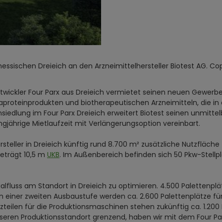
hessischen Dreieich an den Arzneimittelhersteller Biotest AG. C
ntwickler Four Parx aus Dreieich vermietet seinen neuen Gewerbe
aproteinprodukten und biotherapeutischen Arzneimitteln, die in
nsiedlung im Four Parx Dreieich erweitert Biotest seinen unmitt
ngjährige Mietlaufzeit mit Verlängerungsoption vereinbart.
ler in Dreieich künftig rund 8.700 m² zusätzliche Nutzfläche z
eträgt 10,5 m
UKB
. Im Außenbereich befinden sich 50 Pkw-Stellplä
alfluss am Standort in Dreieich zu optimieren. 4.500 Palettenp
. In einer zweiten Ausbaustufe werden ca. 2.600 Palettenplätze fü
tzteilen für die Produktionsmaschinen stehen zukünftig ca. 1.2
eren Produktionsstandort grenzend, haben wir mit dem Four Parx