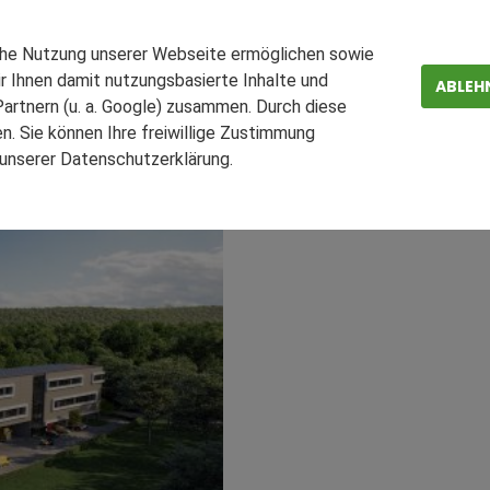
est AG mietet
Gewerbepa
che Nutzung unserer Webseite ermöglichen sowie
r Ihnen damit nutzungsbasierte Inhalte und
ABLEH
artnern (u. a. Google) zusammen. Durch diese
ilie in Dreieich vollständig an den Arzneimittelhersteller
. Sie können Ihre freiwillige Zustimmung
de Lage im Rhein-Main-Gebiet
n unserer Datenschutzerklärung.
ZEN
FAQ