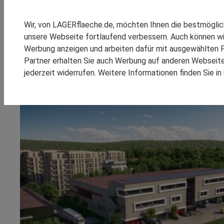
SPEDITION REINSCH
Four Parx Dreieich: Biot
RHENUS LOGISTICS
Wir, von LAGERflaeche.de, möchten Ihnen die bestmögli
Gebiet
SCHOMBURG GMBH
unsere Webseite fortlaufend verbessern. Auch können wi
SM LOGISTIC
Werbung anzeigen und arbeiten dafür mit ausgewählten P
Four Parx vermietet eine rund 8.700 m² große Immob
Partner erhalten Sie auch Werbung auf anderen Webseiten
Moderner Gewerbepark verfügt über herausragen
jederzeit widerrufen. Weitere Informationen finden Sie i
KOOPERATIONEN
REFEREN
Inbetriebnahme ist für April 2024 geplant