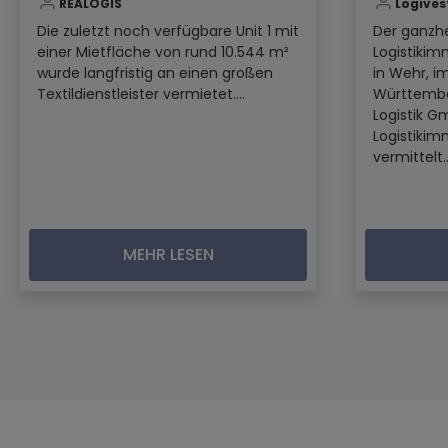
REALOGIS
Logives
Die zuletzt noch verfügbare Unit 1 mit
Der ganzhe
einer Mietfläche von rund 10.544 m²
Logistikim
wurde langfristig an einen großen
in Wehr, 
Textildienstleister vermietet....
Württembe
Logistik G
Logistikim
vermittelt..
MEHR LESEN