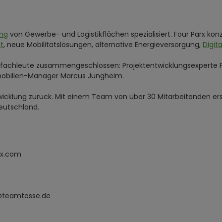
ung
von Gewerbe- und Logistikflächen spezialisiert. Four Parx ko
t
, neue Mobilitätslösungen, alternative Energieversorgung,
Digita
nfachleute zusammengeschlossen: Projektentwicklungsexperte Fr
mmobilien-Manager Marcus Jungheim.
twicklung zurück. Mit einem Team von über 30 Mitarbeitenden ers
eutschland.
rx.com
n@teamtosse.de