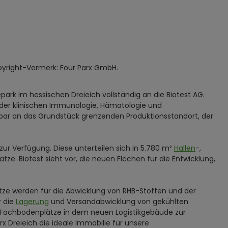
opyright-Vermerk: Four Parx GmbH.
park im hessischen Dreieich vollständig an die Biotest AG.
 der klinischen Immunologie, Hämatologie und
elbar an das Grundstück grenzenden Produktionsstandort, der
ur Verfügung. Diese unterteilen sich in 5.780 m²
Hallen
-,
tze. Biotest sieht vor, die neuen Flächen für die Entwicklung,
lätze werden für die Abwicklung von RHB-Stoffen und der
r die
Lagerung
und Versandabwicklung von gekühlten
00 Fachbodenplätze in dem neuen Logistikgebäude zur
 Dreieich die ideale Immobilie für unsere