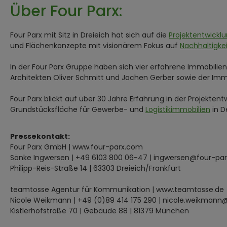
Über Four Parx:
Four Parx mit Sitz in Dreieich hat sich auf die
Projektentwickl
und Flächenkonzepte mit visionärem Fokus auf
Nachhaltigkei
In der Four Parx Gruppe haben sich vier erfahrene Immobilie
Architekten Oliver Schmitt und Jochen Gerber sowie der I
Four Parx blickt auf über 30 Jahre Erfahrung in der Projekten
Grundstücksfläche für Gewerbe- und
Logistikimmobilien
in D
Pressekontakt:
Four Parx GmbH | www.four-parx.com
Sönke Ingwersen | +49 6103 800 06-47 | ingwersen@four-pa
Philipp-Reis-Straße 14 | 63303 Dreieich/Frankfurt
teamtosse Agentur für Kommunikation | www.teamtosse.de
Nicole Weikmann | +49 (0)89 414 175 290 | nicole.weikman
Kistlerhofstraße 70 | Gebäude 88 | 81379 München