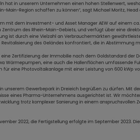
n hat in unserem Unternehmen einen hohen Stellenwert, weshalb
hein-Main-Region schaffen zu können“, sagt Michael Moritz, Head
insam mit dem Investment- und Asset Manager AEW auf einem ca
 im Zentrum des Rhein-Main-Gebiets, und verfügt über eine direk
ng ist durch eine Vielzahl an Verbrauchermärkten gewährtleist
evitalisierung des Geländes konfrontiert, die in Abstimmung 
er eine Zertifizierung der Immobilie nach dem Goldstandard der 
a Wärmepumpen, eine auch die Hallenflächen umfassende Fußb
h für eine Photovoltaikanlage mit einer Leistung von 600 kWp vo
er in unserem Gewerbepark in Dreieich begrüßen zu dürfen. Mit de
ürfnisse eines Pharma-Unternehmens ausgerichtet ist. Wir möc
twicklung trotz komplexer Sanierung in einem anspruchsvollen Ze
ember 2022, die Fertigstellung erfolgte im September 2023. Di