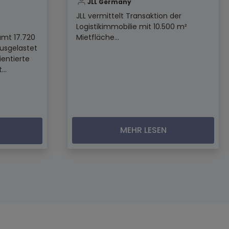
JLL Germany
JLL vermittelt Transaktion der
Logistikimmobilie mit 10.500 m²
amt 17.720
Mietfläche...
ausgelastet
ientierte
..
MEHR LESEN