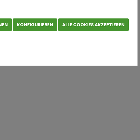
rk
im Rhein-Main-
NEN
KONFIGURIEREN
ALLE COOKIES AKZEPTIEREN
 Biotest AG