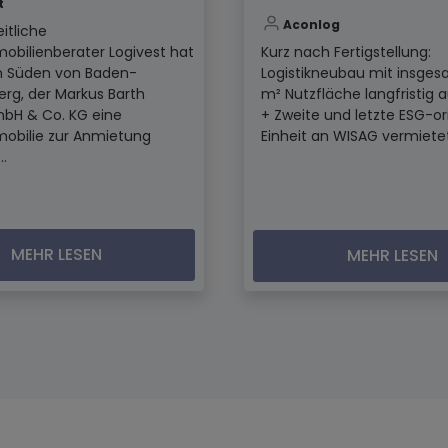
t
Aconlog
itliche
mobilienberater Logivest hat
Kurz nach Fertigstellung:
im Süden von Baden-
Logistikneubau mit insges
rg, der Markus Barth
m² Nutzfläche langfristig 
mbH & Co. KG eine
+ Zweite und letzte ESG-or
mobilie zur Anmietung
Einheit an WISAG vermietet.
..
MEHR LESEN
MEHR LESEN