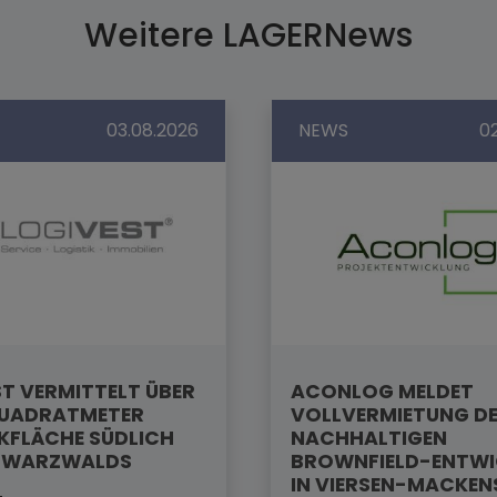
Weitere LAGERNews
03.08.2026
NEWS
0
T VERMITTELT ÜBER
ACONLOG MELDET
QUADRATMETER
VOLLVERMIETUNG D
KFLÄCHE SÜDLICH
NACHHALTIGEN
HWARZWALDS
BROWNFIELD-ENTW
IN VIERSEN-MACKEN