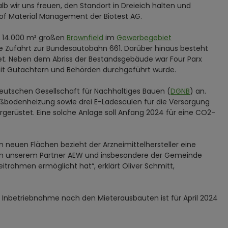
 wir uns freuen, den Standort in Dreieich halten und
 of Material Management der Biotest AG.
. 14.000 m² großen
Brownfield
im
Gewerbegebiet
te Zufahrt zur Bundesautobahn 661. Darüber hinaus besteht
et. Neben dem Abriss der Bestandsgebäude war Four Parx
mit Gutachtern und Behörden durchgeführt wurde.
Deutschen Gesellschaft für Nachhaltiges Bauen (
DGNB
) an.
odenheizung sowie drei E-Ladesäulen für die Versorgung
rgerüstet. Eine solche Anlage soll Anfang 2024 für eine CO2-
n neuen Flächen bezieht der Arzneimittelhersteller eine
hten unserem Partner AEW und insbesondere der Gemeinde
itrahmen ermöglicht hat“, erklärt Oliver Schmitt,
e Inbetriebnahme nach den Mieterausbauten ist für April 2024