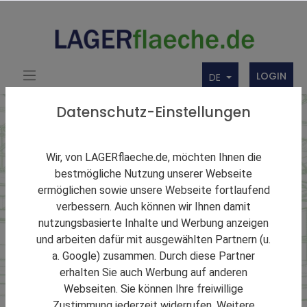
LOGIN
DE
Datenschutz-Einstellungen
Lagerarten
Wir, von LAGERflaeche.de, möchten Ihnen die
Produktionslager:
bestmögliche Nutzung unserer Webseite
ermöglichen sowie unsere Webseite fortlaufend
Definition, Arten &
verbessern. Auch können wir Ihnen damit
Vorteile in der Logistik
nutzungsbasierte Inhalte und Werbung anzeigen
und arbeiten dafür mit ausgewählten Partnern (u.
a. Google) zusammen. Durch diese Partner
Hier erhalten Sie einen schnellen und komfortablen
erhalten Sie auch Werbung auf anderen
Überblick über eine Vielzahl an Produktionslager sowie
Webseiten. Sie können Ihre freiwillige
Produktionshallen in diversen Regionen und Städten.
Zustimmung jederzeit widerrufen. Weitere