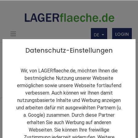
LOGIN
DE
Datenschutz-Einstellungen
Stadt in Nordrhein-Westfalen
Wir, von LAGERflaeche.de, möchten Ihnen die
Lagerraum in
bestmögliche Nutzung unserer Webseite
ermöglichen sowie unsere Webseite fortlaufend
Waldbröl
verbessern. Auch können wir Ihnen damit
nutzungsbasierte Inhalte und Werbung anzeigen
Lagerraum in Waldbröl bietet Anbindung an regionale
und arbeiten dafür mit ausgewählten Partnern (u.
Wirtschafts- und Logistikräume. Die Seite bündelt aktuelle
a. Google) zusammen. Durch diese Partner
Exposés für Lager- und Hallenflächen.
erhalten Sie auch Werbung auf anderen
Webseiten. Sie können Ihre freiwillige
Zustimmung jederzeit widerrufen. Weitere