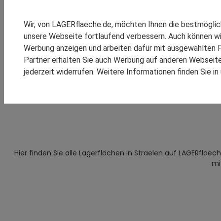
DEUTSCHLAND
Agrarumschlag.
SPEDITION REINSCH
LAGERSTANDORTE EUROPA
RHENUS LOGISTICS
Wir, von LAGERflaeche.de, möchten Ihnen die bestmögli
SCHOMBURG GMBH
unsere Webseite fortlaufend verbessern. Auch können wi
SM LOGISTIC
Werbung anzeigen und arbeiten dafür mit ausgewählten P
Lagerlösungen
Lagerstandorte
Lagerstandorte
Partner erhalten Sie auch Werbung auf anderen Webseiten
jederzeit widerrufen. Weitere Informationen finden Sie i
KOOPERATIONEN
REFEREN
Hier finden Sie alle Lagerflächen in Straelen auf LAGERflaec
mi