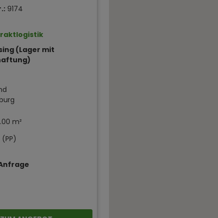
.:
9174
raktlogistik
ing (Lager mit
haftung)
nd
burg
.00 m²
 (PP)
 Anfrage