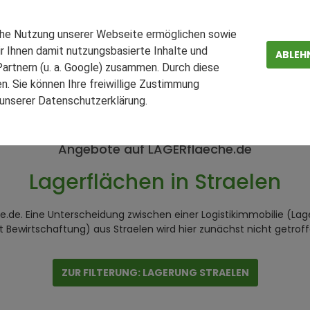
che Nutzung unserer Webseite ermöglichen sowie
r Ihnen damit nutzungsbasierte Inhalte und
ABLEH
artnern (u. a. Google) zusammen. Durch diese
 Deutschland
Lagerung NRW
Straelen
. Sie können Ihre freiwillige Zustimmung
n unserer Datenschutzerklärung.
ZEN
FAQ
Angebote auf LAGERflaeche.de
Lagerflächen in Straelen
he.de. Eine Unterscheidung zwischen einer Logistikimmobilie (Lag
t Bewirtschaftung) aus Straelen wird hier zunächst nicht getroff
ZUR FILTERUNG: LAGERUNG STRAELEN