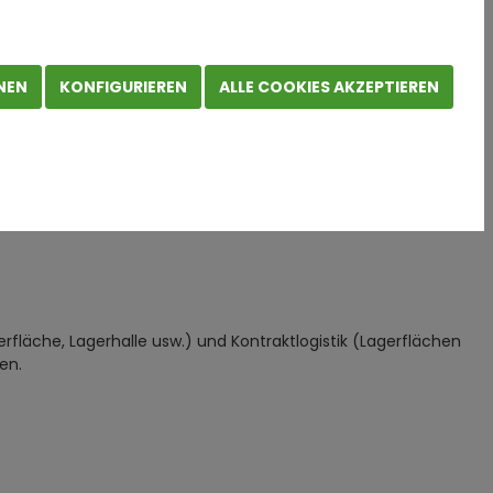
NEN
KONFIGURIEREN
ALLE COOKIES AKZEPTIEREN
erfläche, Lagerhalle usw.) und Kontraktlogistik (Lagerflächen
en.