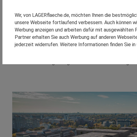
SPEDITION REINSCH
RHENUS LOGISTICS
Stadtnah wachsen: Panat
Wir, von LAGERflaeche.de, möchten Ihnen die bestmögli
SCHOMBURG GMBH
unsere Webseite fortlaufend verbessern. Auch können wi
Düsseldorfs Toren
SM LOGISTIC
Werbung anzeigen und arbeiten dafür mit ausgewählten P
Partner erhalten Sie auch Werbung auf anderen Webseiten
Mit dem City Dock® Neuss setzt Panattoni ein starkes Zeichen
jederzeit widerrufen. Weitere Informationen finden Sie i
KOOPERATIONEN
REFEREN
vom US-Konzern 3M genutzt wurde, entsteht ein moderner Busi
Bauarbeiten für das bislang größte City Dock®-Projekt begonne
nutzbare und kurzfristig verfügbare Einheiten – ideal für Light 