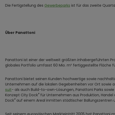
Die Fertigstellung des
Gewerbeparks
ist für das zweite Quart
Über Panattoni
Panattoni ist einer der weltweit größten inhabergeführten Pr
globales Portfolio umfasst 60 Mio. m² fertiggestellte Fläche 
Panattoni bietet seinen Kunden hochwertige sowie nachhaltig 
Unternehmen auf die lokalen Gegebenheiten vor Ort sowie 
suit
- als auch Build-to-own-Lösungen, Panattoni Parks sowie
®
Konzept City Dock
für Unternehmen aus Produktion, Handel 
®
Dock
auf einem Areal inmitten städtischer Ballungszentren u
Seit seinem europäischen Markteintritt 2005 hat Panattoni m