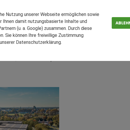
toni baut bislang größte
che Nutzung unserer Webseite ermöglichen sowie
r Ihnen damit nutzungsbasierte Inhalte und
ABLEH
artnern (u. a. Google) zusammen. Durch diese
. Sie können Ihre freiwillige Zustimmung
 für die Rückführung städtischer Gewerbeflächen in die regional
n unserer Datenschutzerklärung.
ZEN
FAQ
nesspark, der Unternehmen nah an ihre Kundschaft und Mitarbeit
n. Direkt vor den Toren Düsseldorfs bietet der Industrie- und Ge
Industrial, KMU und Start-ups.