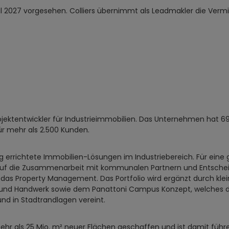
al 2027 vorgesehen. Colliers übernimmt als Leadmakler die Verm
ojektentwickler für Industrieimmobilien. Das Unternehmen hat 6
für mehr als 2.500 Kunden.
errichtete Immobilien-Lösungen im Industriebereich. Für eine g
auf die Zusammenarbeit mit kommunalen Partnern und Entschei
 das Property Management. Das Portfolio wird ergänzt durch kl
und Handwerk sowie dem Panattoni Campus Konzept, welches die 
nd in Stadtrandlagen vereint.
ehr als 25 Mio. m² neuer Flächen geschaffen und ist damit führ