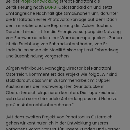
Bei der
Projektentwicklung
strebt Panattoni die
Zertifizierung nach
DGNB
-Goldstandard an und setzt
umfangreiche Nachhaltigkeitsmaßnahen um, darunter
die Installation einer Photovoltaikanlage auf dem Dach
der Immobilie und die Begrünung der Außenflächen.
Darüber hinaus ist für die Energieversorgung die Nutzung
von Fernwärme oder einer Wärmepumpe geplant. Zudem
ist die Errichtung von Fahrradunterständen, von E-
Ladesäulen sowie ein Mobilitätskonzept mit Fahrradweg
und Busanbindung vorgesehen.
Jürgen Winklbauer, Managing Director bei Panattoni
Österreich, kommentiert das Projekt wie folgt: „Wir sind
stolz darauf, dass wir in Zusammenarbeit mit Upper
Austria eines der hochwertigsten Grundstücke in
Oberösterreich akquirieren konnten. Die Lage zeichnet
sich durch seine trimodale Anbindung aus und Nähe zu
großen Automobilunternehmen.“
„Mit dem zweiten Projekt von Panattoni in Österreich
gehen wir kontinuierlich in der Entwicklung unseres
Vorhabens voran, vor Ort für unsere Kunden und Partner