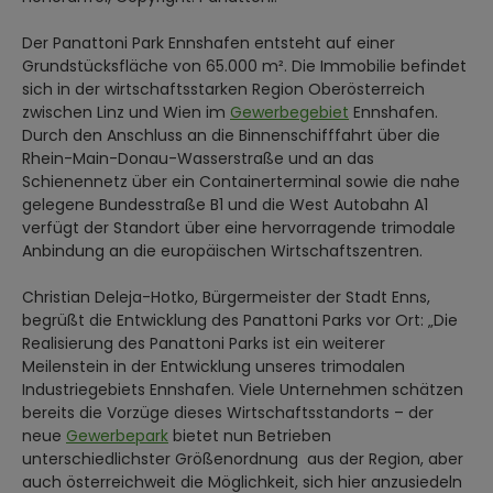
Der Panattoni Park Ennshafen entsteht auf einer
Grundstücksfläche von 65.000 m². Die Immobilie befindet
sich in der wirtschaftsstarken Region Oberösterreich
zwischen Linz und Wien im
Gewerbegebiet
Ennshafen.
Durch den Anschluss an die Binnenschifffahrt über die
Rhein-Main-Donau-Wasserstraße und an das
Schienennetz über ein Containerterminal sowie die nahe
gelegene Bundesstraße B1 und die West Autobahn A1
verfügt der Standort über eine hervorragende trimodale
Anbindung an die europäischen Wirtschaftszentren.
Christian Deleja-Hotko, Bürgermeister der Stadt Enns,
begrüßt die Entwicklung des Panattoni Parks vor Ort: „Die
Realisierung des Panattoni Parks ist ein weiterer
Meilenstein in der Entwicklung unseres trimodalen
Industriegebiets Ennshafen. Viele Unternehmen schätzen
bereits die Vorzüge dieses Wirtschaftsstandorts – der
neue
Gewerbepark
bietet nun Betrieben
unterschiedlichster Größenordnung aus der Region, aber
auch österreichweit die Möglichkeit, sich hier anzusiedeln