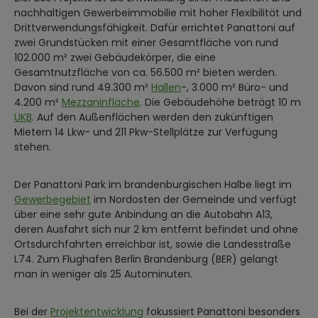
nachhaltigen Gewerbeimmobilie mit hoher Flexibilität und
Drittverwendungsfähigkeit. Dafür errichtet Panattoni auf
zwei Grundstücken mit einer Gesamtfläche von rund
102.000 m² zwei Gebäudekörper, die eine
Gesamtnutzfläche von ca. 56.500 m² bieten werden.
Davon sind rund 49.300 m²
Hallen
-, 3.000 m² Büro- und
4.200 m²
Mezzaninfläche
. Die Gebäudehöhe beträgt 10 m
UKB
. Auf den Außenflächen werden den zukünftigen
Mietern 14 Lkw- und 211 Pkw-Stellplätze zur Verfügung
stehen.
Der Panattoni Park im brandenburgischen Halbe liegt im
Gewerbegebiet
im Nordosten der Gemeinde und verfügt
über eine sehr gute Anbindung an die Autobahn A13,
deren Ausfahrt sich nur 2 km entfernt befindet und ohne
Ortsdurchfahrten erreichbar ist, sowie die Landesstraße
L74. Zum Flughafen Berlin Brandenburg (BER) gelangt
man in weniger als 25 Autominuten.
Bei der
Projektentwicklung
fokussiert Panattoni besonders