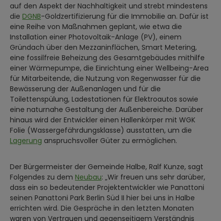
auf den Aspekt der Nachhaltigkeit und strebt mindestens
die
DGNB
-Goldzertifizierung für die Immobilie an. Dafür ist
eine Reihe von Maßnahmen geplant, wie etwa die
Installation einer Photovoltaik-Anlage (PV), einem
Gründach über den Mezzaninflächen, Smart Metering,
eine fossilfreie Beheizung des Gesamtgebäudes mithilfe
einer Wärmepumpe, die Einrichtung einer Wellbeing-Area
für Mitarbeitende, die Nutzung von Regenwasser für die
Bewässerung der Außenanlagen und für die
Toilettenspülung, Ladestationen für Elektroautos sowie
eine naturnahe Gestaltung der Außenbereiche. Darüber
hinaus wird der Entwickler einen Hallenkörper mit WGK
Folie (Wassergefährdungsklasse) ausstatten, um die
Lagerung
anspruchsvoller Güter zu ermöglichen.
Der Bürgermeister der Gemeinde Halbe, Ralf Kunze, sagt
Folgendes zu dem
Neubau
: „Wir freuen uns sehr darüber,
dass ein so bedeutender Projektentwickler wie Panattoni
seinen Panattoni Park Berlin Süd II hier bei uns in Halbe
errichten wird. Die Gespräche in den letzten Monaten
waren von Vertrauen und gegenseitigem Verständnis