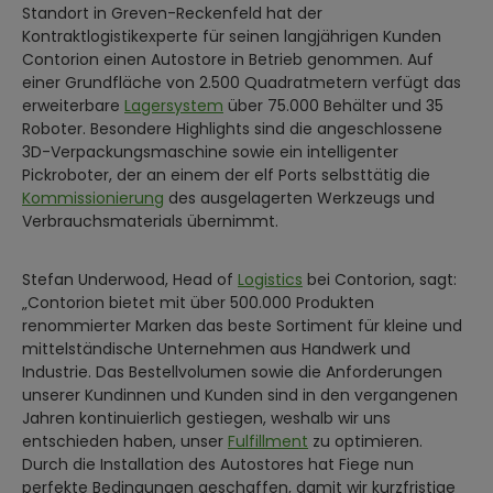
Standort in Greven-Reckenfeld hat der
Kontraktlogistikexperte für seinen langjährigen Kunden
Contorion einen Autostore in Betrieb genommen. Auf
einer Grundfläche von 2.500 Quadratmetern verfügt das
erweiterbare
Lagersystem
über 75.000 Behälter und 35
Roboter. Besondere Highlights sind die angeschlossene
3D-Verpackungsmaschine sowie ein intelligenter
Pickroboter, der an einem der elf Ports selbsttätig die
Kommissionierung
des ausgelagerten Werkzeugs und
Verbrauchsmaterials übernimmt.
Stefan Underwood, Head of
Logistics
bei Contorion, sagt:
„Contorion bietet mit über 500.000 Produkten
renommierter Marken das beste Sortiment für kleine und
mittelständische Unternehmen aus Handwerk und
Industrie. Das Bestellvolumen sowie die Anforderungen
unserer Kundinnen und Kunden sind in den vergangenen
Jahren kontinuierlich gestiegen, weshalb wir uns
entschieden haben, unser
Fulfillment
zu optimieren.
Durch die Installation des Autostores hat Fiege nun
perfekte Bedingungen geschaffen, damit wir kurzfristige