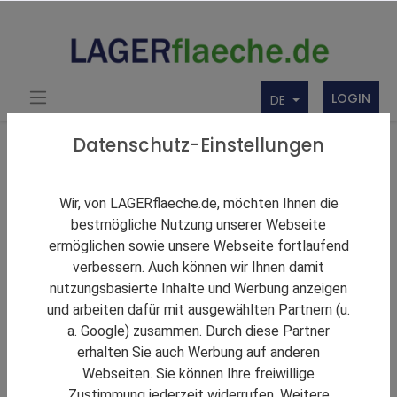
LOGIN
DE
Über uns
Themen Rund um Lager und LAGERflaeche.de
Datenschutz-Einstellungen
LAGERNews
Die Entwicklung des Handels, der „langsame
Wir, von LAGERflaeche.de, möchten Ihnen die
Aufstieg“ der KI und Hyper-Personalisierung:
bestmögliche Nutzung unserer Webseite
Prognosen für die Lieferkette und den Einzelhandel
ermöglichen sowie unsere Webseite fortlaufend
für 2026
verbessern. Auch können wir Ihnen damit
nutzungsbasierte Inhalte und Werbung anzeigen
und arbeiten dafür mit ausgewählten Partnern (u.
a. Google) zusammen. Durch diese Partner
erhalten Sie auch Werbung auf anderen
Webseiten. Sie können Ihre freiwillige
Zustimmung jederzeit widerrufen. Weitere