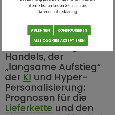
Informationen finden Sie in unserer
Datenschutzerklärung.
ABLEHNEN
KONFIGURIEREN
ALLE COOKIES AKZEPTIEREN
Die Entwicklung des
Handels, der
„langsame Aufstieg“
der
KI
und Hyper-
Personalisierung:
Prognosen für die
Lieferkette
und den