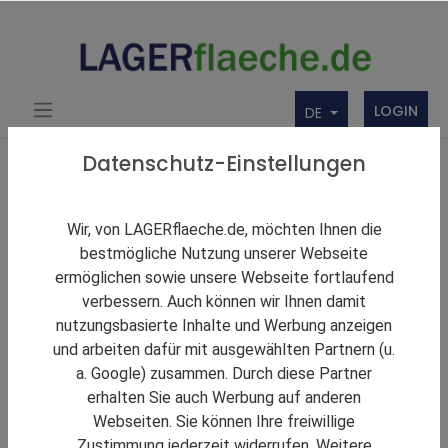
LOGIN
DE
Über uns
Themen Rund um Lager und LAGERflaeche.de
Datenschutz-Einstellungen
LAGERNews
Richtfest für den Panattoni Park Lübeck Süd: Neuer
Wir, von LAGERflaeche.de, möchten Ihnen die
Standort mit internationaler Perspektive
bestmögliche Nutzung unserer Webseite
ermöglichen sowie unsere Webseite fortlaufend
verbessern. Auch können wir Ihnen damit
nutzungsbasierte Inhalte und Werbung anzeigen
und arbeiten dafür mit ausgewählten Partnern (u.
a. Google) zusammen. Durch diese Partner
erhalten Sie auch Werbung auf anderen
Webseiten. Sie können Ihre freiwillige
Zustimmung jederzeit widerrufen. Weitere