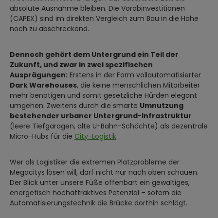
absolute Ausnahme bleiben. Die Vorabinvestitionen
(CAPEX) sind im direkten Vergleich zum Bau in die Höhe
noch zu abschreckend.
Dennoch gehört dem Untergrund ein Teil der
Zukunft, und zwar in zwei spezifischen
Ausprägungen:
Erstens in der Form vollautomatisierter
Dark Warehouses
, die keine menschlichen Mitarbeiter
mehr benötigen und somit gesetzliche Hürden elegant
umgehen. Zweitens durch die smarte
Umnutzung
bestehender urbaner Untergrund-Infrastruktur
(leere Tiefgaragen, alte U-Bahn-Schächte) als dezentrale
Micro-Hubs für die
City-Logistik
.
Wer als Logistiker die extremen Platzprobleme der
Megacitys lösen will, darf nicht nur nach oben schauen.
Der Blick unter unsere Füße offenbart ein gewaltiges,
energetisch hochattraktives Potenzial – sofern die
Automatisierungstechnik die Brücke dorthin schlägt.