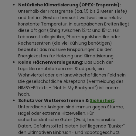
Natürliche Klimatisierung (OPEX-Ersparnis):
Unterhalb der Frostgrenze (ca. 1,5 bis 2 Meter Tiefe)
und tief im Gestein herrscht weltweit eine relativ
konstante Temperatur. In europäischen Breiten liegt
diese oft ganzjährig zwischen 12°C und 15°C. Für
Lebensmittellogistiker, Pharmagroßhändler oder
Rechenzentren (die viel Kühlung benötigen)
bedeutet das massive Einsparungen bei den
Energiekosten für Heizung und Klimatisierung.
Keine Flächenversiegelung:
Das Dach der
Logistikimmobilie kann ein Stadtpark, ein
Wohnviertel oder ein landwirtschaftliches Feld sein.
Die gesellschaftliche Akzeptanz (Vermeidung des
NIMBY-Effekts – "Not In My Backyard") ist enorm
hoch.
Schutz vor Wetterextremen &
Sicherheit
:
Unterirdische Anlagen sind immun gegen Stürme,
Hagel oder extreme Hitzewellen. Für
sicherheitskritische Güter (Gold, hochsensible
Daten, Gefahrstoffe) bieten tief liegende "Bunker"
den ultimativen Einbruch- und Sabotageschutz.