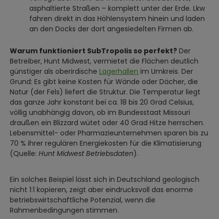
asphaltierte Straßen – komplett unter der Erde. Lkw
fahren direkt in das Höhlensystem hinein und laden
an den Docks der dort angesiedelten Firmen ab.
Warum funktioniert SubTropolis so perfekt?
Der
Betreiber, Hunt Midwest, vermietet die Flächen deutlich
günstiger als oberirdische
Lagerhallen
im Umkreis. Der
Grund: Es gibt keine Kosten für Wände oder Dächer, die
Natur (der Fels) liefert die Struktur. Die Temperatur liegt
das ganze Jahr konstant bei ca. 18 bis 20 Grad Celsius,
völlig unabhängig davon, ob im Bundesstaat Missouri
draußen ein Blizzard wütet oder 40 Grad Hitze herrschen.
Lebensmittel- oder Pharmazieunternehmen sparen bis zu
70 % ihrer regulären Energiekosten für die Klimatisierung
(Quelle:
Hunt Midwest Betriebsdaten
).
Ein solches Beispiel lässt sich in Deutschland geologisch
nicht 1:1 kopieren, zeigt aber eindrucksvoll das enorme
betriebswirtschaftliche Potenzial, wenn die
Rahmenbedingungen stimmen.