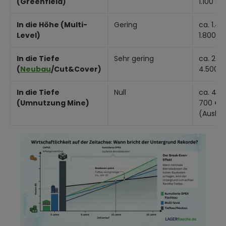
(Greenfield)
1.100 €
In die Höhe (Multi-
Gering
ca. 1.4
Level)
1.800 €
In die Tiefe
Sehr gering
ca. 2.8
(
Neubau
/Cut&Cover)
4.500 
In die Tiefe
Null
ca. 400
(Umnutzung Mine)
700 €
(Ausba