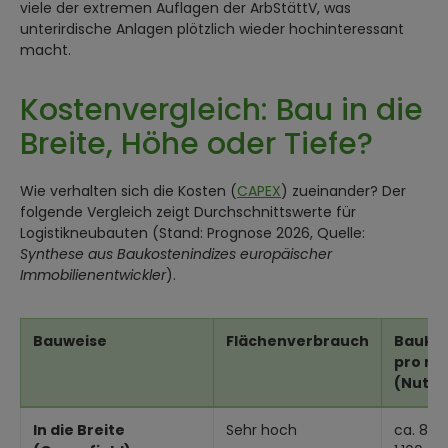
viele der extremen Auflagen der ArbStättV, was
unterirdische Anlagen plötzlich wieder hochinteressant
macht.
Kostenvergleich: Bau in die
Breite, Höhe oder Tiefe?
Wie verhalten sich die Kosten (
CAPEX
) zueinander? Der
folgende Vergleich zeigt Durchschnittswerte für
Logistikneubauten (Stand: Prognose 2026, Quelle:
Synthese aus Baukostenindizes europäischer
Immobilienentwickler
).
Bauweise
Flächenverbrauch
Bauko
pro m²
(Nutzf
In die Breite
Sehr hoch
ca. 800