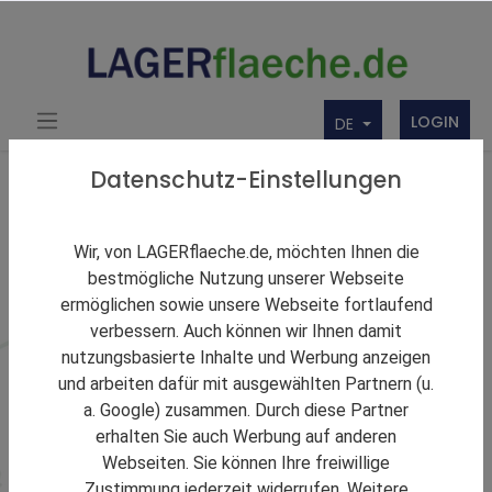
LOGIN
DE
Datenschutz-Einstellungen
Stadt in Niedersachsen
Wir, von LAGERflaeche.de, möchten Ihnen die
Lagerraum in
bestmögliche Nutzung unserer Webseite
ermöglichen sowie unsere Webseite fortlaufend
Cuxhaven
verbessern. Auch können wir Ihnen damit
nutzungsbasierte Inhalte und Werbung anzeigen
Hier bekommen Sie direkt einen Überblick über
und arbeiten dafür mit ausgewählten Partnern (u.
Logistikstandorte Cuxhaven.
a. Google) zusammen. Durch diese Partner
erhalten Sie auch Werbung auf anderen
Webseiten. Sie können Ihre freiwillige
Zustimmung jederzeit widerrufen. Weitere