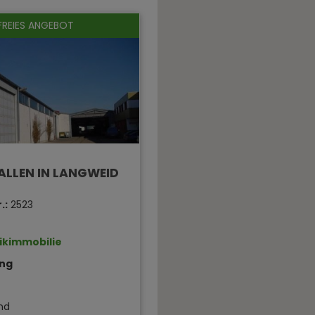
FREIES ANGEBOT
LLEN IN LANGWEID
.:
2523
tikimmobilie
ng
nd