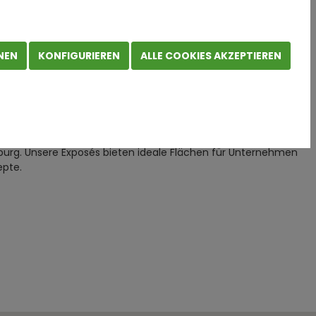
gsburg
NEN
KONFIGURIEREN
ALLE COOKIES AKZEPTIEREN
urg. Unsere Exposés bieten ideale Flächen für Unternehmen
epte.