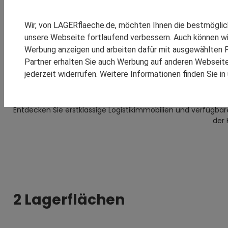
SPEDITION REINSCH
Lagerlösungen
Lagerstandorte
Güterverkehrsz
LAGERSTANDORTE EUROPA
RHENUS LOGISTICS
Wir, von LAGERflaeche.de, möchten Ihnen die bestmögli
SCHOMBURG GMBH
unsere Webseite fortlaufend verbessern. Auch können wi
SM LOGISTIC
Werbung anzeigen und arbeiten dafür mit ausgewählten P
Partner erhalten Sie auch Werbung auf anderen Webseiten
jederzeit widerrufen. Weitere Informationen finden Sie i
KOOPERATIONEN
REFEREN
Entdecken Sie erstklassige Logistikimmobilien und verfüg
der 
2 Lagerflächen