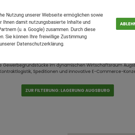
entrum (GVZ) Deutschland
Güterverkehrszentrum Au
che Nutzung unserer Webseite ermöglichen sowie
r Ihnen damit nutzungsbasierte Inhalte und
ABLEH
artnern (u. a. Google) zusammen. Durch diese
Angebote auf LAGERflaeche.de
. Sie können Ihre freiwillige Zustimmung
n unserer Datenschutzerklärung.
ZEN
FAQ
Lagerflächen in Augsburg
bare Gewerbegrundstücke im dynamischen Wirtschaftsraum Augsb
Kontraktlogistik, Speditionen und innovative E-Commerce-Konz
ZUR FILTERUNG: LAGERUNG AUGSBURG