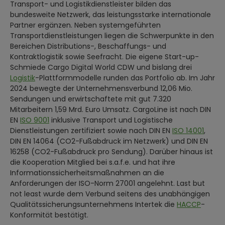
Transport- und Logistikdienstleister bilden das
bundesweite Netzwerk, das leistungsstarke internationale
Partner ergänzen. Neben systemgeführten
Transportdienstleistungen liegen die Schwerpunkte in den
Bereichen Distributions-, Beschaffungs- und
Kontraktlogistik sowie Seefracht. Die eigene Start-up-
Schmiede Cargo Digital World CDW und bislang drei
Logistik
-Plattformmodelle runden das Portfolio ab. Im Jahr
2024 bewegte der Unternehmensverbund 12,06 Mio.
Sendungen und erwirtschaftete mit gut 7.320
Mitarbeitern 1,59 Mrd. Euro Umsatz. CargoLine ist nach DIN
EN
ISO 9001
inklusive Transport und Logistische
Dienstleistungen zertifiziert sowie nach DIN EN
ISO 14001
,
DIN EN 14064 (CO2-Fußabdruck im Netzwerk) und DIN EN
16258 (CO2-Fußabdruck pro Sendung). Darüber hinaus ist
die Kooperation Mitglied bei s.a.f.e. und hat ihre
Informationssicherheitsmaßnahmen an die
Anforderungen der ISO-Norm 27001 angelehnt. Last but
not least wurde dem Verbund seitens des unabhängigen
Qualitätssicherungsunternehmens Intertek die
HACCP
-
Konformität bestätigt.