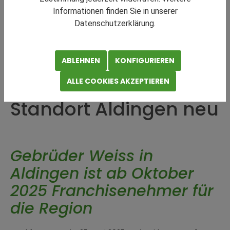
Informationen finden Sie in unserer
Datenschutzerklärung.
Stückgutkooperation
ABLEHNEN
KONFIGURIEREN
CargoLine besetzt den
ALLE COOKIES AKZEPTIEREN
Standort Aldingen neu
Gebrüder Weiss in
Aldingen ist ab Oktober
2025 Franchisenehmer für
die Region