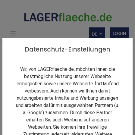
LOGIN
DE
Über uns
Themen Rund um Lager und LAGERflaeche.de
Datenschutz-Einstellungen
LAGERNews
SEGRO vermeldet Vollvermietung und Berliner
Wir, von LAGERflaeche.de, möchten Ihnen die
Parkerweiterung um 27.500 m²
bestmögliche Nutzung unserer Webseite
ermöglichen sowie unsere Webseite fortlaufend
verbessern. Auch können wir Ihnen damit
nutzungsbasierte Inhalte und Werbung anzeigen
und arbeiten dafür mit ausgewählten Partnern (u.
a. Google) zusammen. Durch diese Partner
erhalten Sie auch Werbung auf anderen
Webseiten. Sie können Ihre freiwillige
Zustimmung jederzeit widerrufen. Weitere