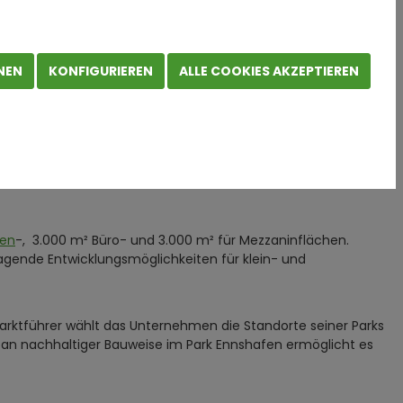
ng in Oberösterreich
amten Zyklus der Immobilienentwicklung. Im Rahmen des
NEN
KONFIGURIEREN
ALLE COOKIES AKZEPTIEREN
 ersten finanzierten Projekts in Oberösterreich startet in
t. Durch die Rhein-Main-Donau-Wasserstraße, das
st der Standort hervorragend an die europäischen
len
-, 3.000 m² Büro- und 3.000 m² für Mezzaninflächen.
ragende Entwicklungsmöglichkeiten für klein- und
 Marktführer wählt das Unternehmen die Standorte seiner Parks
d an nachhaltiger Bauweise im Park Ennshafen ermöglicht es