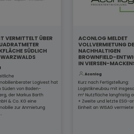
T VERMITTELT ÜBER
ACONLOG MELDET
QUADRATMETER
VOLLVERMIETUNG D
KFLÄCHE SÜDLICH
NACHHALTIGEN
HWARZWALDS
BROWNFIELD-ENTW
IN VIERSEN-MACKEN
t
Aconlog
itliche
mobilienberater Logivest hat
Kurz nach Fertigstellung:
im Süden von Baden-
Logistikneubau mit insges
rg, der Markus Barth
m² Nutzfläche langfristig 
mbH & Co. KG eine
+ Zweite und letzte ESG-or
mobilie zur Anmietung
Einheit an WISAG vermietet.
..