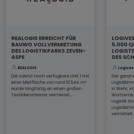
REALOGIS ERREICHT FÜR
LOGIVES
BAUWO VOLLVERMIETUNG
5.000 
DES LOGISTIKPARKS ZEVEN-
LOGISTI
ASPE
DES SC
REALOGIS
Logives
Die zuletzt noch verfügbare Unit 1 mit
Der ganzhe
einer Mietfläche von rund 10.544 m²
Logistikim
wurde langfristig an einen großen
in Wehr, 
Textildienstleister vermietet....
Württembe
Logistik G
Logistikim
vermittelt..