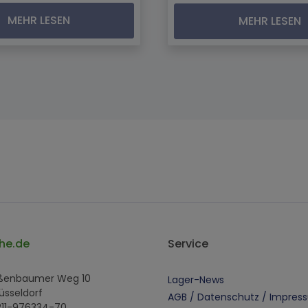
MEHR LESEN
MEHR LESEN
he.de
Service
oßenbaumer Weg 10
Lager-News
üsseldorf
AGB / Datenschutz / Impres
 211-976334-70