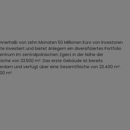
 innerhalb von zehn Monaten 50 Millionen Euro von Investoren
 investiert und bietet Anlegern ein diversifiziertes Portfolio
entrum im zentralpolnischen Zgierz in der Nähe der
che von 33.500 m². Das erste Gebäude ist bereits
msterdam und verfügt über eine Gesamtfläche von 23.400 m².
500 m².