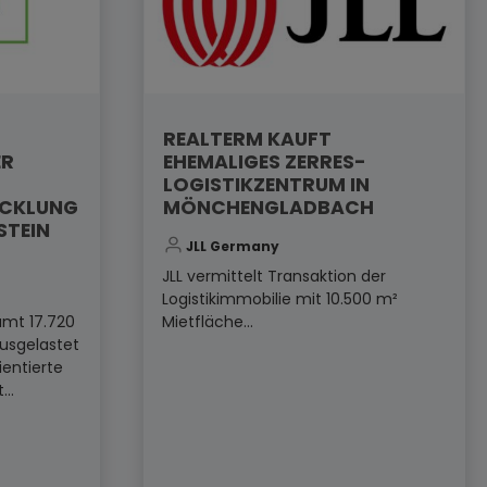
REALTERM KAUFT
ER
EHEMALIGES ZERRES-
LOGISTIKZENTRUM IN
ICKLUNG
MÖNCHENGLADBACH
STEIN
JLL Germany
JLL vermittelt Transaktion der
Logistikimmobilie mit 10.500 m²
amt 17.720
Mietfläche...
ausgelastet
ientierte
..