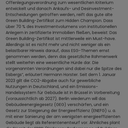
Offenlegungsverordnung zum wesentlichen Kriterium
entwickelt und danach Ankaufs- und Desinvestment-
Entscheidungen getroffen werden, reift das gute alte
Green Building-Zertifikat zum Hidden Champion. Dass
über 70 % des Investmentvolumens von institutionellen
Anlegern in zertifizierte Immobilien fließen, beweist: Das
Green Building-Zertifikat ist mittlerweile ein Must-have.
Allerdings ist es nicht mehr und nicht weniger als ein
belastbarer Hinweis darauf, dass ESG-Themen ernst
genommen werden, denn das gesetzliche Rahmenwerk
stellt weiterhin eine wesentliche Hürde dar. Die
vorgenannten Verordnungen sind dabei nur die Spitze des
Eisbergs“, erläutert Hermann Horster. Seit dem 1. Januar
2023 gilt die CO2-Abgabe auch für gewerbliche
Nutzungen in Deutschland, und ein Emissions-
Handelssystem für Gebäude ist in Brüssel in Vorbereitung
(voraussichtlich ab 2027). Berlin wiederum will das
Gebäudeenergiegesetz (GEG) verschärfen, und ein
Gesetz zur Steigerung der Energieeffizienz (ENEFG) u. a.
mit einer Sanierung der am wenigsten energieeffizienten
Gebäude liegt als Referentenentwurf vor. Ähnliches plant