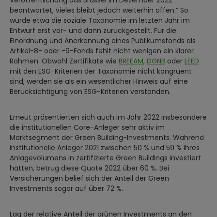
Veröffentlichung aus Brüssel im Dezember 2022
beantwortet, vieles bleibt jedoch weiterhin offen.“ So
wurde etwa die soziale Taxonomie im letzten Jahr im
Entwurf erst vor- und dann zurückgestellt. Für die
Einordnung und Anerkennung eines Publikumsfonds als
Artikel-8- oder -9-Fonds fehlt nicht wenigen ein klarer
Rahmen. Obwohl Zertifikate wie
BREEAM
,
DGNB
oder
LEED
mit den ESG-Kriterien der Taxonomie nicht kongruent
sind, werden sie als ein wesentlicher Hinweis auf eine
Berücksichtigung von ESG-Kriterien verstanden.
Erneut präsentierten sich auch im Jahr 2022 insbesondere
die institutionellen Core-Anleger sehr aktiv im
Marktsegment der Green Building-Investments. Während
institutionelle Anleger 2021 zwischen 50 % und 59 % ihres
Anlagevolumens in zertifizierte Green Buildings investiert
hatten, betrug diese Quote 2022 über 60 %. Bei
Versicherungen belief sich der Anteil der Green
Investments sogar auf über 72 %.
Lag der relative Anteil der grünen Investments an den