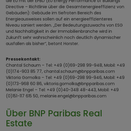
die EU mit der EPBD (EU Energy Performance of Buildings
Directive – Richtlinie über die Gesamtenergieeffizienz von
Gebäuden): Gebäude im tiefroten Bereich des
Energieausweises sollen auf ein energieeffizienteres
Niveau saniert werden. „Der Bedeutungszuwachs von ESG
und Nachhaltigkeit in der Immobilienbranche wird in
Zukunft sehr wahrscheinlich noch deutlich dynamischer
ausfallen als bisher“, betont Horster.
Pressekontakt:
Chantal Schaum – Tel: +49 (0)69-298 99-948, Mobil: +49
(0)174-903 85 77, chantal.schaum@bnpparibas.com
Viktoria Gomolka – Tel: +49 (0)69-298 99-946, Mobil: +49
(0)173-968 60 86, viktoria.gomolka@bnpparibas.com
Melanie Engel – Tel: +49 (0)40-348 48-443, Mobil: +49
(0)151-117 615 50, melanie.engel@bnpparibas.com
Über BNP Paribas Real
Estate