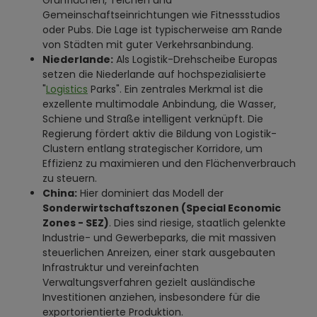
Grünflächen, Teichen und
Gemeinschaftseinrichtungen wie Fitnessstudios
oder Pubs. Die Lage ist typischerweise am Rande
von Städten mit guter Verkehrsanbindung.
Niederlande:
Als Logistik-Drehscheibe Europas
setzen die Niederlande auf hochspezialisierte
"
Logistics
Parks". Ein zentrales Merkmal ist die
exzellente multimodale Anbindung, die Wasser,
Schiene und Straße intelligent verknüpft. Die
Regierung fördert aktiv die Bildung von Logistik-
Clustern entlang strategischer Korridore, um
Effizienz zu maximieren und den Flächenverbrauch
zu steuern.
China:
Hier dominiert das Modell der
Sonderwirtschaftszonen (Special Economic
Zones - SEZ)
. Dies sind riesige, staatlich gelenkte
Industrie- und Gewerbeparks, die mit massiven
steuerlichen Anreizen, einer stark ausgebauten
Infrastruktur und vereinfachten
Verwaltungsverfahren gezielt ausländische
Investitionen anziehen, insbesondere für die
exportorientierte Produktion.