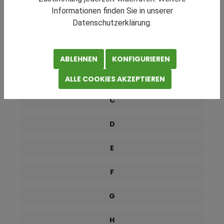
RATGEBER NAVIGATION
Informationen finden Sie in unserer
Datenschutzerklärung.
0-9
A
ABLEHNEN
KONFIGURIEREN
B
ALLE COOKIES AKZEPTIEREN
C
D
E
F
G
H