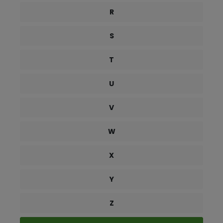
R
S
T
U
V
W
X
Y
Z