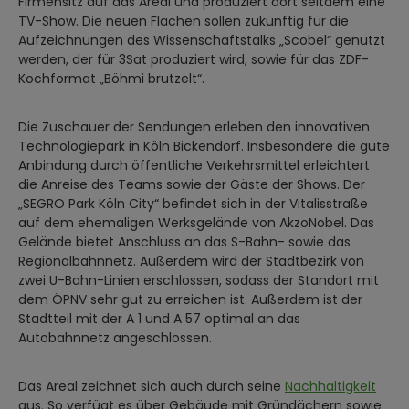
Firmensitz auf das Areal und produziert dort seitdem eine
TV-Show. Die neuen Flächen sollen zukünftig für die
Aufzeichnungen des Wissenschaftstalks „Scobel“ genutzt
werden, der für 3Sat produziert wird, sowie für das ZDF-
Kochformat „Böhmi brutzelt“.
Die Zuschauer der Sendungen erleben den innovativen
Technologiepark in Köln Bickendorf. Insbesondere die gute
Anbindung durch öffentliche Verkehrsmittel erleichtert
die Anreise des Teams sowie der Gäste der Shows. Der
„SEGRO Park Köln City“ befindet sich in der Vitalisstraße
auf dem ehemaligen Werksgelände von AkzoNobel. Das
Gelände bietet Anschluss an das S-Bahn- sowie das
Regionalbahnnetz. Außerdem wird der Stadtbezirk von
zwei U-Bahn-Linien erschlossen, sodass der Standort mit
dem ÖPNV sehr gut zu erreichen ist. Außerdem ist der
Stadtteil mit der A 1 und A 57 optimal an das
Autobahnnetz angeschlossen.
Das Areal zeichnet sich auch durch seine
Nachhaltigkeit
aus. So verfügt es über Gebäude mit Gründächern sowie