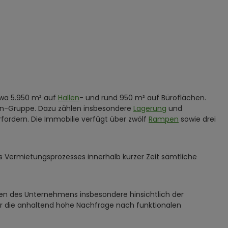
twa 5.950 m² auf
Hallen
- und rund 950 m² auf Büroflächen.
ken-Gruppe. Dazu zählen insbesondere
Lagerung
und
fordern. Die Immobilie verfügt über zwölf
Rampen
sowie drei
s Vermietungsprozesses innerhalb kurzer Zeit sämtliche
gen des Unternehmens insbesondere hinsichtlich der
ehr die anhaltend hohe Nachfrage nach funktionalen