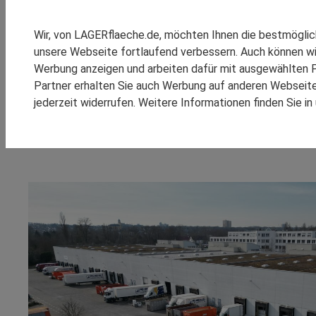
SPEDITION REINSCH
RHENUS LOGISTICS
REALOGIS erzielt für M7
Wir, von LAGERflaeche.de, möchten Ihnen die bestmögli
SCHOMBURG GMBH
unsere Webseite fortlaufend verbessern. Auch können wi
in Ginsheim-Gustavsb
SM LOGISTIC
Werbung anzeigen und arbeiten dafür mit ausgewählten P
Partner erhalten Sie auch Werbung auf anderen Webseiten
Frankfurt, 18. Mai 2026 – Die REALOGIS Immobilien Frankfu
jederzeit widerrufen. Weitere Informationen finden Sie i
KOOPERATIONEN
REFEREN
für Industrie- und
Logistikimmobilien
sowie Gewerbegrundstück