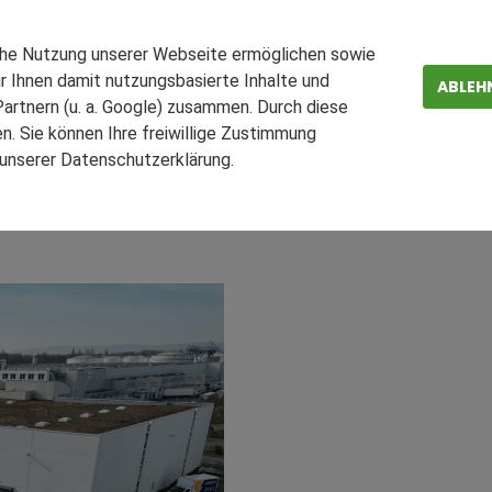
 Real Estate Vollvermietu
che Nutzung unserer Webseite ermöglichen sowie
r Ihnen damit nutzungsbasierte Inhalte und
urg
ABLEH
artnern (u. a. Google) zusammen. Durch diese
. Sie können Ihre freiwillige Zustimmung
rt GmbH (REALOGIS Frankfurt) hat als Teil der REALOGIS Untern
n unserer Datenschutzerklärung.
ZEN
FAQ
e, durch einen weiteren Vermietungserfolg die Vollvermietung e