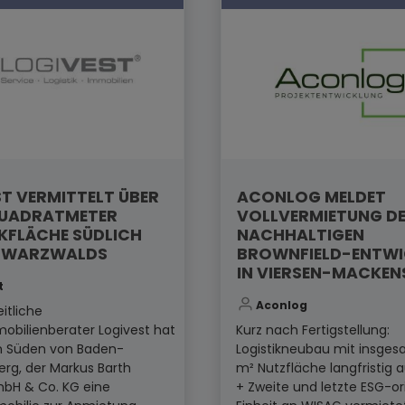
T VERMITTELT ÜBER
ACONLOG MELDET
QUADRATMETER
VOLLVERMIETUNG D
KFLÄCHE SÜDLICH
NACHHALTIGEN
HWARZWALDS
BROWNFIELD-ENTW
IN VIERSEN-MACKEN
t
Aconlog
itliche
mobilienberater Logivest hat
Kurz nach Fertigstellung:
im Süden von Baden-
Logistikneubau mit insges
rg, der Markus Barth
m² Nutzfläche langfristig 
mbH & Co. KG eine
+ Zweite und letzte ESG-or