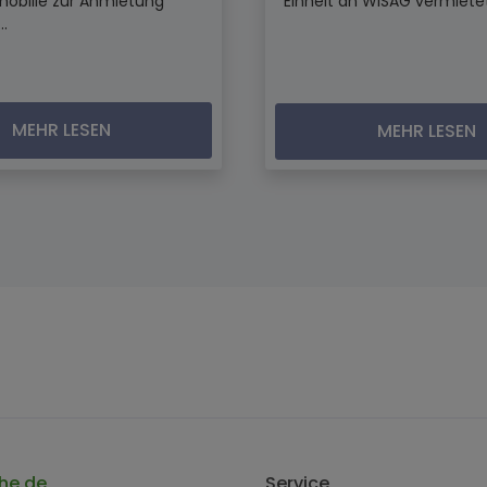
mobilie zur Anmietung
Einheit an WISAG vermietet.
..
MEHR LESEN
MEHR LESEN
he.de
Service