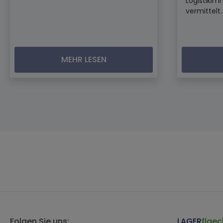
Logistikim
vermittelt..
MEHR LESEN
Folgen Sie uns:
LAGER
flaec