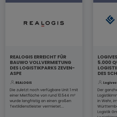
REALOGIS ERREICHT FÜR
LOGIVES
BAUWO VOLLVERMIETUNG
5.000 
DES LOGISTIKPARKS ZEVEN-
LOGISTI
ASPE
DES SC
REALOGIS
Logives
Die zuletzt noch verfügbare Unit 1 mit
Der ganzhe
einer Mietfläche von rund 10.544 m²
Logistikim
wurde langfristig an einen großen
in Wehr, 
Textildienstleister vermietet....
Württembe
Logistik G