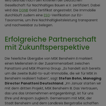
wird deshalb nach den Kriterien der Deutschen
Gesellschaft für Nachhaltiges Bauen e.V. zertifiziert. Dabei
wird das
DGNB
Gold Zertifikat angestrebt. Die Immobilie
durchläuft zudem eine
ESG
-Verifikation zur EU-
Taxonomie, um ihre Nachhaltigkeitsleistung transparent
und nachweisbar zu belegen.
Erfolgreiche Partnerschaft
mit Zukunftsperspektive
Die feierliche Übergabe von MSK Bensheim II markiert
einen Meilenstein in der Zusammenarbeit zwischen
Panattoni und MSK Pharma Group. „Es handelt sich bereits
um die zweite Build-to-suit-Immobilie, die wir für MSK in
Bensheim realisiert haben“, sagt
Stefan Bohn, Managing
Director Panattoni Deutschland
. „Im Januar starten wir
mit dem dritten Projekt, MSK Bensheim III. Das Vertrauen,
das uns das Unternehmen entgegenbringt, ist für uns
Ehre und Ansporn zugleich. Gemeinsam mit MSK, der
Stadt Bensheim und dem Landkreis Bergstraße schaffen