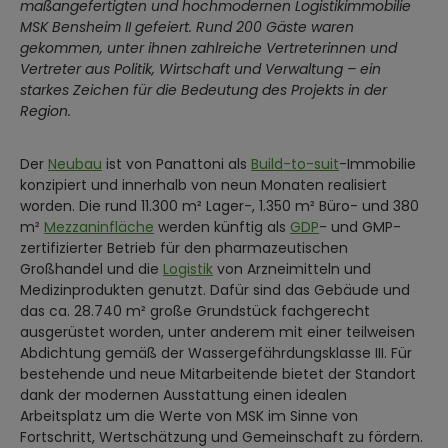
maßangefertigten und hochmodernen Logistikimmobilie
MSK Bensheim II gefeiert. Rund 200 Gäste waren
gekommen, unter ihnen zahlreiche Vertreterinnen und
Vertreter aus Politik, Wirtschaft und Verwaltung – ein
starkes Zeichen für die Bedeutung des Projekts in der
Region.
Der
Neubau
ist von Panattoni als
Build-to-suit
-Immobilie
konzipiert und innerhalb von neun Monaten realisiert
worden. Die rund 11.300 m² Lager-, 1.350 m² Büro- und 380
m²
Mezzaninfläche
werden künftig als
GDP
- und GMP-
zertifizierter Betrieb für den pharmazeutischen
Großhandel und die
Logistik
von Arzneimitteln und
Medizinprodukten genutzt. Dafür sind das Gebäude und
das ca. 28.740 m² große Grundstück fachgerecht
ausgerüstet worden, unter anderem mit einer teilweisen
Abdichtung gemäß der Wassergefährdungsklasse III. Für
bestehende und neue Mitarbeitende bietet der Standort
dank der modernen Ausstattung einen idealen
Arbeitsplatz um die Werte von MSK im Sinne von
Fortschritt, Wertschätzung und Gemeinschaft zu fördern.