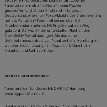
Seit seinem europäischen Markteintritt 2005 hat
Panattoni mehr als 24,5 Mio. m² neuer Flächen
geschaffen und ist damit führend in Europa. In
Deutschland, einem der Fokus-Märkte des Unternehmens,
hat das Panattoni-Team mit seinen über 150
Mitarbeitenden mehr als 140 Projekte auf den Weg
gebracht. 3,5 Mio. m² der entwickelten Flächen sind
Brownfield
- Revitalisierungen. Die deutsche
Unternehmenszentrale von Panattoni ist in Hamburg mit
weiteren Niederlassungen in Düsseldorf, Mannheim,
München und Berlin vertreten.
Weitere Informationen:
Panattoni, Am Sandtorkai 54, D-20457 Hamburg
presse@panattoni.com
additiv pr GmbH & Co. KG, Herzog-Adolf-Straße 3, D-