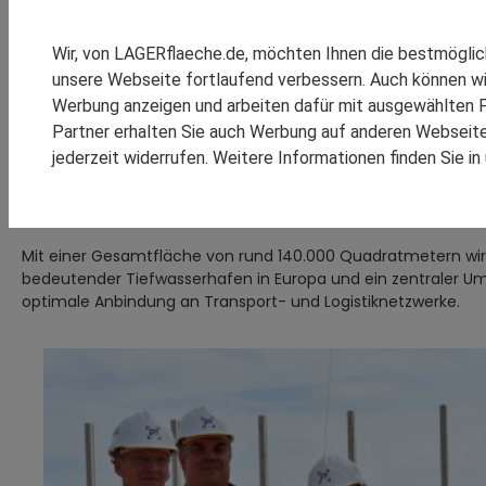
SPEDITION REINSCH
RHENUS LOGISTICS
P3 Logistic Parks feiert
Wir, von LAGERflaeche.de, möchten Ihnen die bestmögli
SCHOMBURG GMBH
unsere Webseite fortlaufend verbessern. Auch können wi
am JadeWeserPort Wil
SM LOGISTIC
Werbung anzeigen und arbeiten dafür mit ausgewählten P
Partner erhalten Sie auch Werbung auf anderen Webseiten
Frankfurt am Main | 12. Juli 2023 – P3 Logistic Parks, e
jederzeit widerrufen. Weitere Informationen finden Sie i
KOOPERATIONEN
REFEREN
der ersten Stütze die Bauarbeiten für den neuen P3 Pa
nachhaltig sowie baut sein Portfolio weiter aus.
Mit einer Gesamtfläche von rund 140.000 Quadratmetern wir
bedeutender Tiefwasserhafen in Europa und ein zentraler Um
optimale Anbindung an Transport- und Logistiknetzwerke.