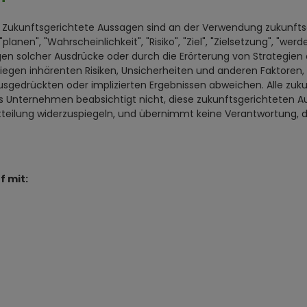
Zukunftsgerichtete Aussagen sind an der Verwendung zukunftsgeri
"planen", "Wahrscheinlichkeit", "Risiko", "Ziel", "Zielsetzung", "wer
n solcher Ausdrücke oder durch die Erörterung von Strategien 
egen inhärenten Risiken, Unsicherheiten und anderen Faktoren, 
sgedrückten oder implizierten Ergebnissen abweichen. Alle zuku
s Unternehmen beabsichtigt nicht, diese zukunftsgerichteten Aus
eilung widerzuspiegeln, und übernimmt keine Verantwortung, di
f mit: