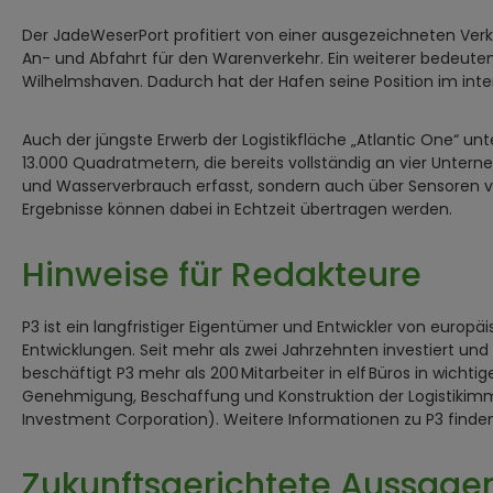
Der JadeWeserPort profitiert von einer ausgezeichneten Verk
An- und Abfahrt für den Warenverkehr. Ein weiterer bedeute
Wilhelmshaven. Dadurch hat der Hafen seine Position im inte
Auch der jüngste Erwerb der Logistikfläche „Atlantic One“ u
13.000 Quadratmetern, die bereits vollständig an vier Untern
und Wasserverbrauch erfasst, sondern auch über Sensoren ver
Ergebnisse können dabei in Echtzeit übertragen werden.
Hinweise für Redakteure
P3 ist ein langfristiger Eigentümer und Entwickler von europä
Entwicklungen. Seit mehr als zwei Jahrzehnten investiert und
beschäftigt P3 mehr als 200 Mitarbeiter in elf Büros in wic
Genehmigung, Beschaffung und Konstruktion der Logistikimmo
Investment Corporation). Weitere Informationen zu P3 find
Zukunftsgerichtete Aussage