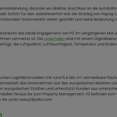
ehrsanbindung, darunter ein direkter Anschluss an die Autobah
nder Schritt für den JadeWeserPort war der Einstieg von Hapag-
rnationalen Güterverkehr weiter gestärkt und seine Bedeutung d
nterstreicht das lokale Engagement von P3. Im vergangenen Mai ü
ehmen vermietet ist. Die
Lagerhallen
sind mit einem Digitalisier
fügt, die Luftqualität, Luftfeuchtigkeit, Temperatur und Boden
ischen Logistikimmobilien mit rund 6,4 Mio. m² vermietbare Fläch
 entwickelt das Unternehmen auf den europäischen Märkten und is
htigen europäischen Städten und unterstützt Kunden aus untersch
bilien hinaus bis zum Property Management. P3 befindet sich 
en Sie unter www.p3parks.com
n