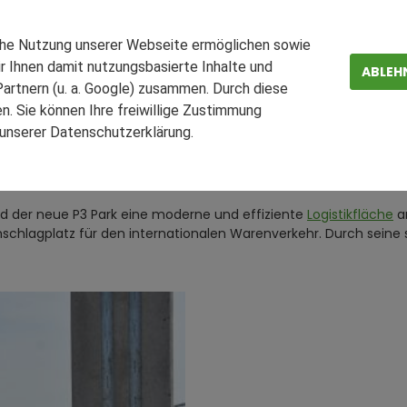
 Errichtung der ersten Stü
che Nutzung unserer Webseite ermöglichen sowie
r Ihnen damit nutzungsbasierte Inhalte und
helmshaven
ABLEH
artnern (u. a. Google) zusammen. Durch diese
. Sie können Ihre freiwillige Zustimmung
in führender Entwickler und langfristiger Eigentümer von
Log
n unserer Datenschutzerklärung.
ZEN
FAQ
rk im
Güterverkehrszentrum
am JadeWeserPort. Mit diesem 
d der neue P3 Park eine moderne und effiziente
Logistikfläche
am
schlagplatz für den internationalen Warenverkehr. Durch seine 