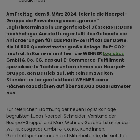
deutlich aus
Am Freitag, dem 8. März 2024, feierte die Noerpel-
Gruppe die Einweihung eines „grünen“
Logistikterminals in Langenfeld bei Düsseldorf: Dank
nachhaltiger Ausstattung erfüllt das Gebäude die
Anforderungen für das Platin-Zertifikat der DGNB,
die 14.500 Quadratmeter große Anlage läuft CO2-
neutral. In Kürze nimmt hier die WEHNER
Logistics
GmbH & Co. KG, das auf E-Commerce-Fulfillment
spezialisierte Tochterunternehmen der Noerpel-
Gruppe, den Betrieb auf. Mit seinem zweiten
Standort in Langenfeld baut WEHNER seine
Flächenkapazitäten auf über 20.000 Quadratmeter
aus.
Zur feierlichen Eröffnung der neuen Logistikanlage
begrüßten Lucas Noerpel-Schneider, Vorstand der
Noerpel-Gruppe, und Mark Wehner, Geschäftsführer der
WEHNER Logistics GmbH & Co. KG, Kund:innen,
Geschäftspartner:innen und Mitarbeitende, die sich bei