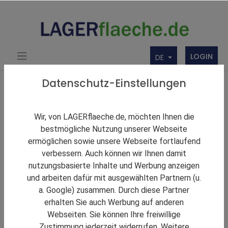
LOGIN
DE
Über uns
Themen Rund um Lager und LAGERflaeche.de
Datenschutz-Einstellungen
LAGERNews
Noerpel-Gruppe eröffnet nachhaltiges
Wir, von LAGERflaeche.de, möchten Ihnen die
Logistikterminal für E-Commerce-Fulfillment
bestmögliche Nutzung unserer Webseite
ermöglichen sowie unsere Webseite fortlaufend
verbessern. Auch können wir Ihnen damit
nutzungsbasierte Inhalte und Werbung anzeigen
und arbeiten dafür mit ausgewählten Partnern (u.
a. Google) zusammen. Durch diese Partner
erhalten Sie auch Werbung auf anderen
Webseiten. Sie können Ihre freiwillige
Zustimmung jederzeit widerrufen. Weitere