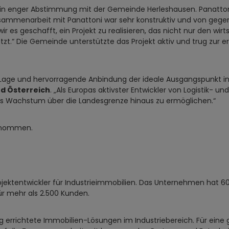
gte in enger Abstimmung mit der Gemeinde Herleshausen. Panatt
ammenarbeit mit Panattoni war sehr konstruktiv und von gegen
es geschafft, ein Projekt zu realisieren, das nicht nur den wir
tzt.“ Die Gemeinde unterstützte das Projekt aktiv und trug zu
le Lage und hervorragende Anbindung der ideale Ausgangspunkt i
d Österreich
. „Als Europas aktivster Entwickler von Logistik- un
es Wachstum über die Landesgrenze hinaus zu ermöglichen.“
ernommen.
ojektentwickler für Industrieimmobilien. Das Unternehmen hat 6
für mehr als 2.500 Kunden.
errichtete Immobilien-Lösungen im Industriebereich. Für eine g