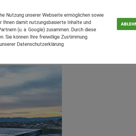
ad Hersfeld Ost verbinde
che Nutzung unserer Webseite ermöglichen sowie
r Ihnen damit nutzungsbasierte Inhalte und
kler Panattoni Unternehmen neue Perspektiven für Wachstum und Er
ABLEH
und 71.800 m² moderne
Logistikfläche
für neue Mieter bereit. Die 
artnern (u. a. Google) zusammen. Durch diese
. Sie können Ihre freiwillige Zustimmung
n unserer Datenschutzerklärung.
ZEN
FAQ