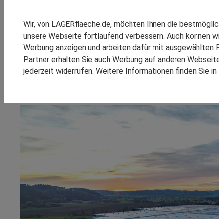
SPEDITION REINSCH
Neuer Panattoni Park B
RHENUS LOGISTICS
Wir, von LAGERflaeche.de, möchten Ihnen die bestmögli
SCHOMBURG GMBH
unsere Webseite fortlaufend verbessern. Auch können wi
Mitten im Herzen Europas bietet der Logistikimmobilienentwic
SM LOGISTIC
Hersfeld Ost im hessischen Herleshausen stehen ab sofort r
Werbung anzeigen und arbeiten dafür mit ausgewählten P
konzipiert.
Partner erhalten Sie auch Werbung auf anderen Webseiten
jederzeit widerrufen. Weitere Informationen finden Sie i
KOOPERATIONEN
REFEREN