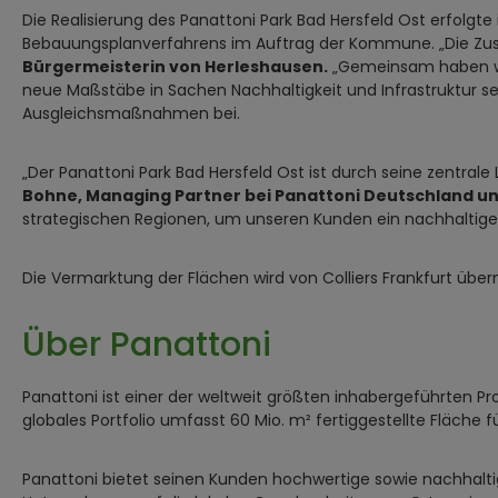
Die Realisierung des Panattoni Park Bad Hersfeld Ost erfol
Bebauungsplanverfahrens im Auftrag der Kommune. „Die Zus
Bürgermeisterin von Herleshausen.
„Gemeinsam haben wir 
neue Maßstäbe in Sachen Nachhaltigkeit und Infrastruktur se
Ausgleichsmaßnahmen bei.
„Der Panattoni Park Bad Hersfeld Ost ist durch seine zentra
Bohne, Managing Partner bei Panattoni Deutschland un
strategischen Regionen, um unseren Kunden ein nachhaltig
Die Vermarktung der Flächen wird von Colliers Frankfurt üb
Über Panattoni
Panattoni ist einer der weltweit größten inhabergeführten Pr
globales Portfolio umfasst 60 Mio. m² fertiggestellte Fläche 
Panattoni bietet seinen Kunden hochwertige sowie nachhaltig 