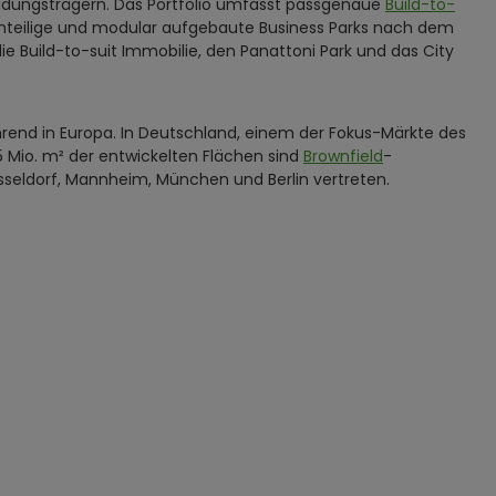
dungsträgern. Das Portfolio umfasst passgenaue
Build-to-
einteilige und modular aufgebaute Business Parks nach dem
Build-to-suit Immobilie, den Panattoni Park und das City
hrend in Europa. In Deutschland, einem der Fokus-Märkte des
 Mio. m² der entwickelten Flächen sind
Brownfield
-
sseldorf, Mannheim, München und Berlin vertreten.