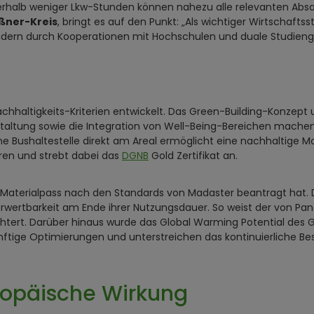
nnerhalb weniger Lkw-Stunden können nahezu alle relevanten Ab
ßner-Kreis
, bringt es auf den Punkt: „Als wichtiger Wirtschaft
ondern durch Kooperationen mit Hochschulen und duale Studieng
achhaltigkeits-Kriterien entwickelt. Das Green-Building-Konz
taltung sowie die Integration von Well-Being-Bereichen machen 
Bushaltestelle direkt am Areal ermöglicht eine nachhaltige Mobi
eren und strebt dabei das
DGNB
Gold Zertifikat an.
nen Materialpass nach den Standards von Madaster beantragt hat. 
erwertbarkeit am Ende ihrer Nutzungsdauer. So weist der von Pa
chtert. Darüber hinaus wurde das Global Warming Potential de
ünftige Optimierungen und unterstreichen das kontinuierliche Be
ropäische Wirkung