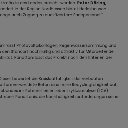
satzmärkte des Landes erreicht werden.
Peter Döring,
sstandort in der Region Nordhessen bietet Herleshausen
änge auch Zugang zu qualifiziertem Fachpersonal.“
ept umfasst Photovoltaikanlagen, Regenwassersammlung und
den Standort nachhaltig und attraktiv für Mitarbeitende.
lität. Panattoni lässt das Projekt nach den Kriterien der
Dieser bewertet die Kreislauffähigkeit der verbauten
nattoni verwendete Beton eine hohe Recyclingfähigkeit auf,
s Gebäudes im Rahmen einer Lebenszyklusanalyse (LCA)
streben Panattonis, die Nachhaltigkeitsanforderungen seiner