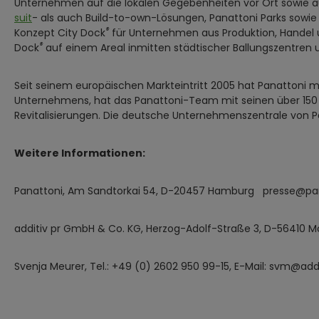
Unternehmen auf die lokalen Gegebenheiten vor Ort sowie 
suit
- als auch Build-to-own-Lösungen, Panattoni Parks sowie
®
Konzept City Dock
für Unternehmen aus Produktion, Handel 
®
Dock
auf einem Areal inmitten städtischer Ballungszentren u
Seit seinem europäischen Markteintritt 2005 hat Panattoni m
Unternehmens, hat das Panattoni-Team mit seinen über 150 M
Revitalisierungen. Die deutsche Unternehmenszentrale von P
Weitere Informationen:
Panattoni, Am Sandtorkai 54, D-20457 Hamburg presse@pa
additiv pr GmbH & Co. KG, Herzog-Adolf-Straße 3, D-56410 
Svenja Meurer, Tel.: +49 (0) 2602 950 99-15, E-Mail: svm@addi