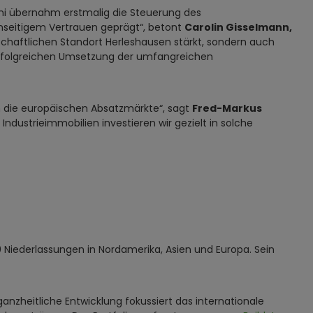
oni übernahm erstmalig die Steuerung des
seitigem Vertrauen geprägt“, betont
Carolin Gisselmann,
tschaftlichen Standort Herleshausen stärkt, sondern auch
r erfolgreichen Umsetzung der umfangreichen
n die europäischen Absatzmärkte“, sagt
Fred-Markus
d Industrieimmobilien investieren wir gezielt in solche
0 Niederlassungen in Nordamerika, Asien und Europa. Sein
anzheitliche Entwicklung fokussiert das internationale