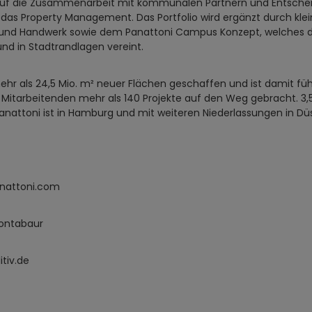
auf die Zusammenarbeit mit kommunalen Partnern und Entschei
 das Property Management. Das Portfolio wird ergänzt durch kl
und Handwerk sowie dem Panattoni Campus Konzept, welches die 
nd in Stadtrandlagen vereint.
ehr als 24,5 Mio. m² neuer Flächen geschaffen und ist damit fü
itarbeitenden mehr als 140 Projekte auf den Weg gebracht. 3,5
anattoni ist in Hamburg und mit weiteren Niederlassungen in Dü
nattoni.com
Montabaur
tiv.de