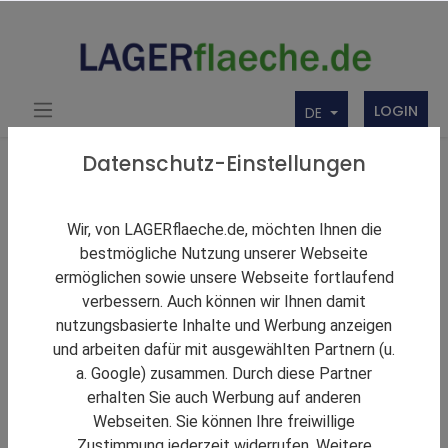
LOGIN
DE
Über uns
Themen Rund um Lager und LAGERflaeche.de
Datenschutz-Einstellungen
LAGERNews
Logistiker mietet rund 46.000 m² Hallenfläche in
Wir, von LAGERflaeche.de, möchten Ihnen die
Mittelfranken
bestmögliche Nutzung unserer Webseite
ermöglichen sowie unsere Webseite fortlaufend
verbessern. Auch können wir Ihnen damit
nutzungsbasierte Inhalte und Werbung anzeigen
und arbeiten dafür mit ausgewählten Partnern (u.
a. Google) zusammen. Durch diese Partner
erhalten Sie auch Werbung auf anderen
Webseiten. Sie können Ihre freiwillige
Zustimmung jederzeit widerrufen. Weitere