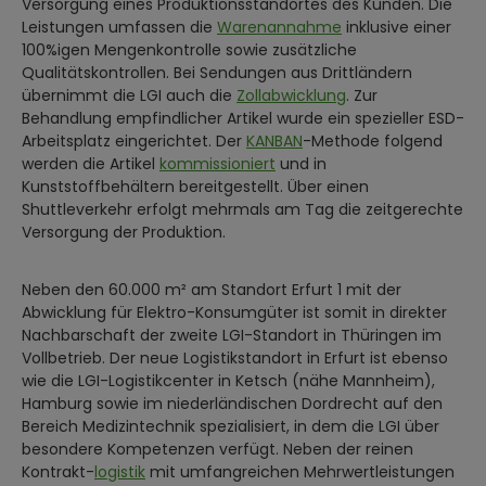
Versorgung eines Produktionsstandortes des Kunden. Die
Leistungen umfassen die
Warenannahme
inklusive einer
100%igen Mengenkontrolle sowie zusätzliche
Qualitätskontrollen. Bei Sendungen aus Drittländern
übernimmt die LGI auch die
Zollabwicklung
. Zur
Behandlung empfindlicher Artikel wurde ein spezieller ESD-
Arbeitsplatz eingerichtet. Der
KANBAN
-Methode folgend
werden die Artikel
kommissioniert
und in
Kunststoffbehältern bereitgestellt. Über einen
Shuttleverkehr erfolgt mehrmals am Tag die zeitgerechte
Versorgung der Produktion.
Neben den 60.000 m² am Standort Erfurt 1 mit der
Abwicklung für Elektro-Konsumgüter ist somit in direkter
Nachbarschaft der zweite LGI-Standort in Thüringen im
Vollbetrieb. Der neue Logistikstandort in Erfurt ist ebenso
wie die LGI-Logistikcenter in Ketsch (nähe Mannheim),
Hamburg sowie im niederländischen Dordrecht auf den
Bereich Medizintechnik spezialisiert, in dem die LGI über
besondere Kompetenzen verfügt. Neben der reinen
Kontrakt-
logistik
mit umfangreichen Mehrwertleistungen