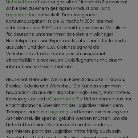
Lieferketten
effizienter gestalten.“ Innerhalb Europas hat
sich Polen zu einem gefragten Produktions- und
Lagerstandort
entwickelt. Dank steigender
Konsumausgaben ist die Wirtschaft 2024 dreimal
schneller als der EU-Durchschnitt gewachsen. Vor allem
für deutsche Unternehmen ist Polen ein wichtiger
Handelspartner und Exportmarkt, aber auch für Importe
aus Asien und den USA. Gleichzeitig wird die
Verkehrsinfrastruktur kontinuierlich ausgebaut,
einschließlich eines neuen Großflughafens mit einem
internationalen Frachtzentrum.
Heute hat Gebrüder Weiss in Polen Standorte in Krakau,
Breslau, Gdynia und Warschau. Die Kunden stammen
hauptsächlich aus den Branchen High-Tech, Automotive,
Konsumgüter und
eCommerce
. Für Unternehmen aus der
Pharmabranche übernimmt der Logistiker neben dem
Transport auch die
Lagerung
und Kommissionierung von
Arzneimittel, die speziell gekühlt werden müssen. Um die
Lieferketten seiner Kunden noch umfassender zu
optimieren, plant der Logistiker mittelfristig auch sein
Angebot als Lead
Logistics
Provider auszubauen. „Je nach