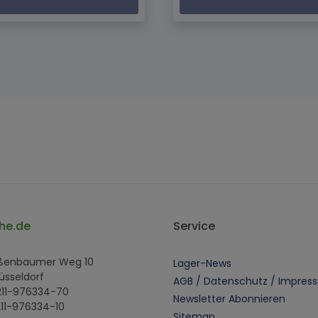
he.de
Service
oßenbaumer Weg 10
Lager-News
üsseldorf
AGB / Datenschutz / Impres
 211-976334-70
Newsletter Abonnieren
211-976334-10
Sitemap