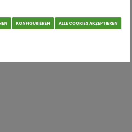
iter auf Wachstumskurs:
rbeit
NEN
KONFIGURIEREN
ALLE COOKIES AKZEPTIEREN