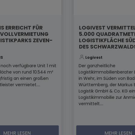
S ERREICHT FÜR
LOGIVEST VERMITTE
VOLLVERMIETUNG
5.000 QUADRATMET
ISTIKPARKS ZEVEN-
LOGISTIKFLÄCHE SÜ
DES SCHWARZWALD
IS
Logivest
t noch verfügbare Unit 1 mit
Der ganzheitliche
fläche von rund 10.544 m²
Logistikimmobilienberater 
fristig an einen großen
in Wehr, im Süden von Ba
tleister vermietet....
Württemberg, der Markus 
Logistik GmbH & Co. KG ei
Logistikimmobilie zur Anm
vermittelt....
MEHR LESEN
MEHR LESEN