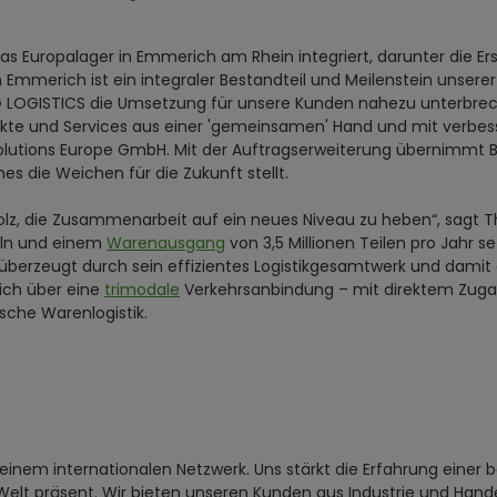
s Europalager in Emmerich am Rhein integriert, darunter die Ersa
in Emmerich ist ein integraler Bestandteil und Meilenstein uns
BLG LOGISTICS die Umsetzung für unsere Kunden nahezu unterbrec
e und Services aus einer 'gemeinsamen' Hand und mit verbesse
 Solutions Europe GmbH. Mit der Auftragserweiterung übernimmt 
es die Weichen für die Zukunft stellt.
r stolz, die Zusammenarbeit auf ein neues Niveau zu heben“, sag
eln und einem
Warenausgang
von 3,5 Millionen Teilen pro Jahr 
 überzeugt durch sein effizientes Logistikgesamtwerk und damit a
ich über eine
trimodale
Verkehrsanbindung – mit direktem Zuga
sche Warenlogistik.
t einem internationalen Netzwerk. Uns stärkt die Erfahrung einer
Welt präsent. Wir bieten unseren Kunden aus Industrie und Hand