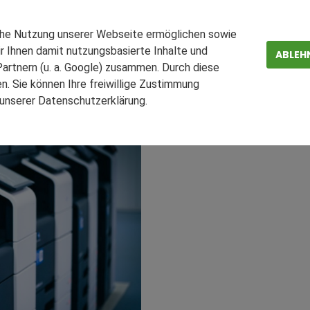
stikpartnerschaft und we
a verstärken Zusammena
che Nutzung unserer Webseite ermöglichen sowie
r Ihnen damit nutzungsbasierte Inhalte und
ABLEH
artnern (u. a. Google) zusammen. Durch diese
. Sie können Ihre freiwillige Zustimmung
n unserer Datenschutzerklärung.
ZEN
FAQ