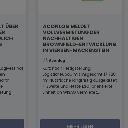
LT ÜBER
ACONLOG MELDET
ER
VOLLVERMIETUNG DER
DLICH
NACHHALTIGEN
S
BROWNFIELD-ENTWICKLUNG
IN VIERSEN-MACKENSTEIN
Aconlog
Logivest hat
Kurz nach Fertigstellung:
den-
Logistikneubau mit insgesamt 17.720
Barth
m² Nutzfläche langfristig ausgelastet
ne
+ Zweite und letzte ESG-orientierte
ietung
Einheit an WISAG vermietet...
MEHR LESEN