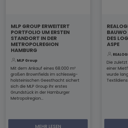
MLP GROUP ERWEITERT
REALOGI
PORTFOLIO UM ERSTEN
BAUWO 
STANDORT IN DER
DES LOG
METROPOLREGION
ASPE
HAMBURG
REALOG
MLP Group
Die zuletz
Mit dem Ankauf eines 68.000 m²
einer Miet
großen Brownfields im schleswig-
wurde lang
holsteinischen Geesthacht sichert
Textildiens
sich die MLP Group ihr erstes
Grundstück in der Hamburger
Metropolregion...
MEHR LESEN