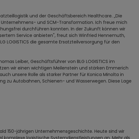
tzteillogistik und der Geschäftsbereich Healthcare. „Die
erer Unternehmens- und SCM-Transformation. Ich freue mich
hungsfrei durchführen konnten. In der Zukunft können wir
rtem Service anbieten", freut sich Winfried Hennemuth,
BLG LOGISTICS die gesamte Ersatzteilversorgung für den
t Thomas Leiber, Geschäftsführer von BLG LOGISTICS im
setzen wir einen wichtigen Meilenstein und stärken Emmerich
uch unsere Rolle als starker Partner für Konica Minolta in
ng zu Autobahnen, Schienen- und Wasserwegen. Diese Lage
 bald 150-jährigen Unternehmensgeschichte. Heute sind wir
el komplexe logistische Systemdienstleistungen an. Mehr als