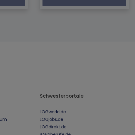
Schwesterportale
LOGworld.de
sum
LOGjobs.de
LOGdirekt.de
BAHNberufe.de