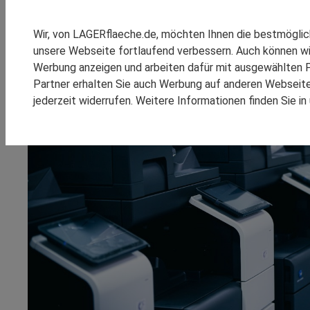
Mehr als 40 Jahre Logi
SPEDITION REINSCH
BLG und Konica Minolt
RHENUS LOGISTICS
Wir, von LAGERflaeche.de, möchten Ihnen die bestmögli
SCHOMBURG GMBH
unsere Webseite fortlaufend verbessern. Auch können wi
SM LOGISTIC
Werbung anzeigen und arbeiten dafür mit ausgewählten P
Partner erhalten Sie auch Werbung auf anderen Webseiten
jederzeit widerrufen. Weitere Informationen finden Sie i
KOOPERATIONEN
REFEREN