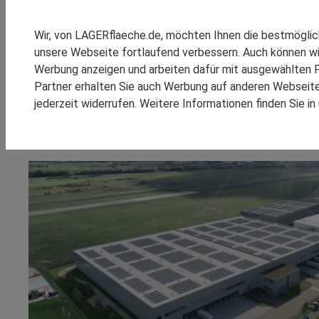
SPEDITION REINSCH
RHENUS LOGISTICS
23.500 m² im Industrie 
Wir, von LAGERflaeche.de, möchten Ihnen die bestmögli
SCHOMBURG GMBH
unsere Webseite fortlaufend verbessern. Auch können wi
Logistikimmobilie an T
SM LOGISTIC
Werbung anzeigen und arbeiten dafür mit ausgewählten P
Partner erhalten Sie auch Werbung auf anderen Webseiten
Scannell Properties, eine Immobilienentwicklungs- und
jederzeit widerrufen. Weitere Informationen finden Sie i
KOOPERATIONEN
REFEREN
Logistikanlagen, hat in ihrem Industrie Park Kitzinge
einen langfristigen Mietvertrag für ein 23.500 m² groß