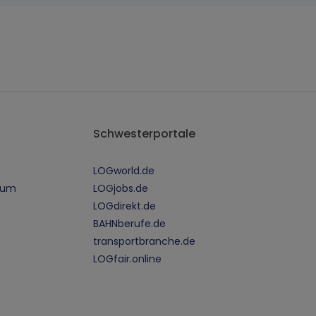
Schwesterportale
LOGworld.de
sum
LOGjobs.de
LOGdirekt.de
BAHNberufe.de
transportbranche.de
LOGfair.online