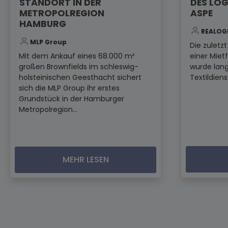
STANDORT IN DER
DES LOG
METROPOLREGION
ASPE
HAMBURG
REALOG
MLP Group
Die zuletz
Mit dem Ankauf eines 68.000 m²
einer Miet
großen Brownfields im schleswig-
wurde lang
holsteinischen Geesthacht sichert
Textildiens
sich die MLP Group ihr erstes
Grundstück in der Hamburger
Metropolregion...
MEHR LESEN