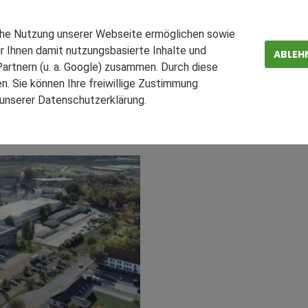
Park Kitzingen - Scannell
che Nutzung unserer Webseite ermöglichen sowie
r Ihnen damit nutzungsbasierte Inhalte und
yremotive
ABLEH
artnern (u. a. Google) zusammen. Durch diese
. Sie können Ihre freiwillige Zustimmung
 Investmentgesellschaft in Privatbesitz mit Schwerpunkt a
n unserer Datenschutzerklärung.
ZEN
FAQ
n in Bayern einen neuen Mieter gewonnen. Der Felgen- un
es Lager abgeschlossen.