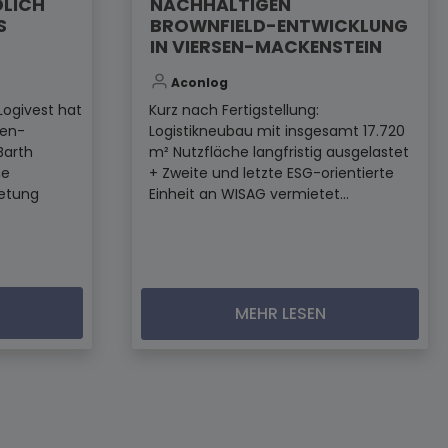
DLICH
NACHHALTIGEN
S
BROWNFIELD-ENTWICKLUNG
IN VIERSEN-MACKENSTEIN
Aconlog
Logivest hat
Kurz nach Fertigstellung:
den-
Logistikneubau mit insgesamt 17.720
Barth
m² Nutzfläche langfristig ausgelastet
ne
+ Zweite und letzte ESG-orientierte
ietung
Einheit an WISAG vermietet...
MEHR LESEN