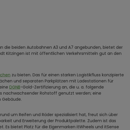
t an die beiden Autobahnen A3 und A7 angebunden, bietet der
t Kitzingen ist mit öffentlichen Verkehrsmitteln gut an den
lächen
zu bieten. Das für einen starken Logistikfluss konzipierte
lächen und separaten Parkplätzen mit Ladestationen für
 eine
DGNB
-Gold-Zertifizierung an, die u. a. folgende
ls nachwachsender Rohstoff genutzt werden; eine
n Gebäude.
rund um Reifen und Räder spezialisiert hat, freut sich über
arkeit und Erweiterung der Produktpalette. Zudem ist das
 Es bietet Platz für die Eigenmarken itWheels und itSense