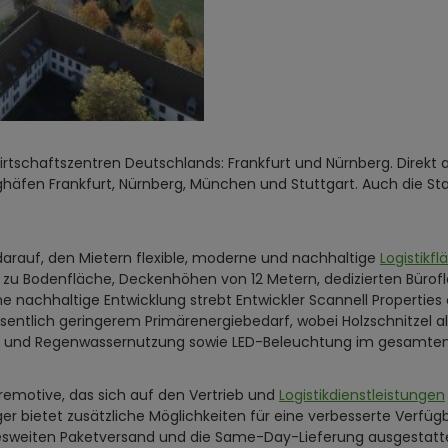
 Wirtschaftszentren Deutschlands: Frankfurt und Nürnberg. Direk
häfen Frankfurt, Nürnberg, München und Stuttgart. Auch die Stad
 darauf, den Mietern flexible, moderne und nachhaltige
Logistikf
 zu Bodenfläche, Deckenhöhen von 12 Metern, dedizierten Bürof
e nachhaltige Entwicklung strebt Entwickler Scannell Properties
ntlich geringerem Primärenergiebedarf, wobei Holzschnitzel a
r- und Regenwassernutzung sowie LED-Beleuchtung im gesamte
emotive, das sich auf den Vertrieb und
Logistikdienstleistungen
 bietet zusätzliche Möglichkeiten für eine verbesserte Verfügb
sweiten Paketversand und die Same-Day-Lieferung ausgestattet.