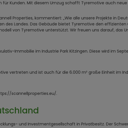
für Kunden. Mit diesem Umzug schafft Tyremotive auch neue Ar
nell Properties, kommentiert: „Wie alle unsere Projekte in Deut
rzen des Landes. Das Gebäude bietet Tyremotive den effiziente
odell von Tyremotive unterstützt. Wir freuen uns darauf, das U
kulativ-Immobilie im Industrie Park Kitzingen. Diese wird im Sep
ve vertreten und ist auch für die 6.000 m² große Einheit im Ind
tps://scannellproperties.eu/.
utschland
cklungs- und Investmentgesellschaft in Privatbesitz. Der Schwer