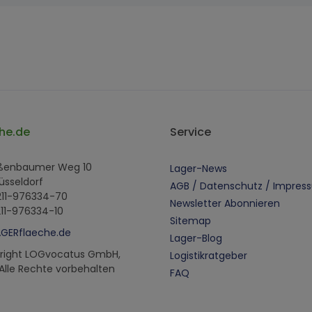
he.de
Service
oßenbaumer Weg 10
Lager-News
üsseldorf
AGB / Datenschutz / Impres
 211-976334-70
Newsletter Abonnieren
211-976334-10
Sitemap
AGERflaeche.de
Lager-Blog
right LOGvocatus GmbH,
Logistikratgeber
 Alle Rechte vorbehalten
FAQ