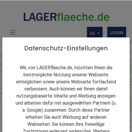
LOGIN
DE
Datenschutz-Einstellungen
Lagerarten
Wir, von LAGERflaeche.de, möchten Ihnen die
Umschlagslager
bestmögliche Nutzung unserer Webseite
ermöglichen sowie unsere Webseite fortlaufend
verbessern. Auch können wir Ihnen damit
Hier bekommen Sie schnell und einfach einen Überblick
nutzungsbasierte Inhalte und Werbung anzeigen
von geeigneten Umschlagslager in verschiedenen
und arbeiten dafür mit ausgewählten Partnern (u.
Städten und Regionen: Unser Angebot umfasst eine
Kartensuche oder eine Suchmaske. Umschlagslager
a. Google) zusammen. Durch diese Partner
selektiert finden und mieten/ kaufen - bei
erhalten Sie auch Werbung auf anderen
LAGERflaeche.de!
Webseiten. Sie können Ihre freiwillige
Zustimmung jederzeit widerrufen. Weitere