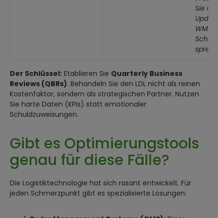
Sie un
Update
WMS-E
Schnitt
sprech
Der Schlüssel:
Etablieren Sie
Quarterly Business
Reviews (QBRs)
. Behandeln Sie den LDL nicht als reinen
Kostenfaktor, sondern als strategischen Partner. Nutzen
Sie harte Daten (KPIs) statt emotionaler
Schuldzuweisungen.
Gibt es Optimierungstools
genau für diese Fälle?
Die Logistiktechnologie hat sich rasant entwickelt. Für
jeden Schmerzpunkt gibt es spezialisierte Lösungen: