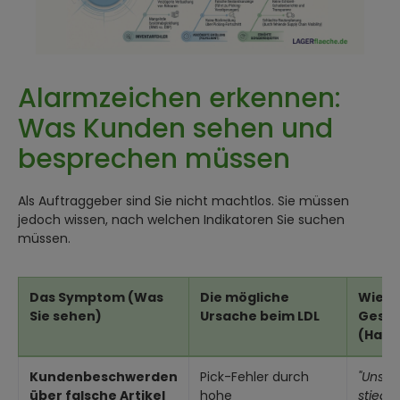
Alarmzeichen erkennen:
Was Kunden sehen und
besprechen müssen
Als Auftraggeber sind Sie nicht machtlos. Sie müssen
jedoch wissen, nach welchen Indikatoren Sie suchen
müssen.
Das Symptom (Was
Die mögliche
Wie Si
Sie sehen)
Ursache beim LDL
Gespr
(Hand
Kundenbeschwerden
Pick-Fehler durch
"Unser
über falsche Artikel
hohe
stieg 