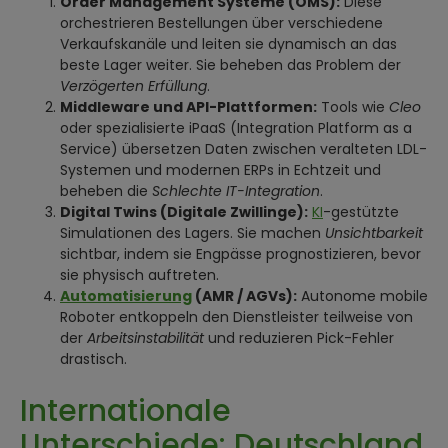
Order Management Systeme (OMS):
Diese
orchestrieren Bestellungen über verschiedene
Verkaufskanäle und leiten sie dynamisch an das
beste Lager weiter. Sie beheben das Problem der
Verzögerten Erfüllung
.
Middleware und API-Plattformen:
Tools wie
Cleo
oder spezialisierte iPaaS (Integration Platform as a
Service) übersetzen Daten zwischen veralteten LDL-
Systemen und modernen ERPs in Echtzeit und
beheben die
Schlechte IT-Integration
.
Digital Twins (Digitale Zwillinge):
KI
-gestützte
Simulationen des Lagers. Sie machen
Unsichtbarkeit
sichtbar, indem sie Engpässe prognostizieren, bevor
sie physisch auftreten.
Automatisierung
(AMR / AGVs):
Autonome mobile
Roboter entkoppeln den Dienstleister teilweise von
der
Arbeitsinstabilität
und reduzieren Pick-Fehler
drastisch.
Internationale
Unterschiede: Deutschland