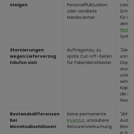
steigen
Personalfluktuation
Lassen
oder veraltete
Schulu
Handscanner.
für ne
den Ei
Pick-b
System
Stornierungen
Auftragsstau, zu
"Die S
wegen Lieferverzug
späte Cut-off-Zeiten
von 9
häufen sich
für Paketdienstleister.
Day-Fu
wurde
unters
sehen 
Kapazi
die k
Peak-Z
Bestandsdifferenzen
Keine permanente
"Wir b
bei
Inventur
, unsaubere
Audit-
Monatsabschlüssen
Retourenverbuchung.
Besta
in Echt